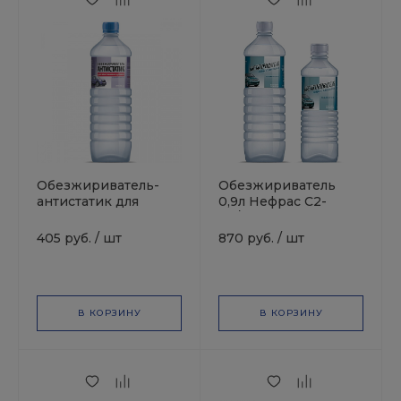
Обезжириватель-
Обезжириватель
антистатик для
0,9л Нефрас С2-
пластиковых деталей
80/120 СИНТЕЗ
0,9л СИНТЕЗ
405 руб.
/
шт
870 руб.
/
шт
В КОРЗИНУ
В КОРЗИНУ