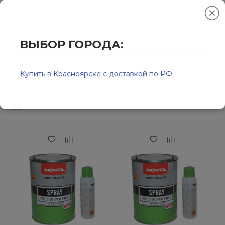
ВЫБОР ГОРОДА:
Главная
/
Колор-Авто - магазин лакокрасочной продукции и ра
Жидкие шпатлёвки
Купить в Красноярске с доставкой по РФ
Сортировка