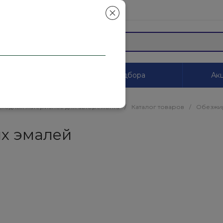
mail.ru
ы
Системы цветоподбора
Акц
сходных материалов для авторемонта
/
Каталог товаров
/
Обезжир
ых эмалей