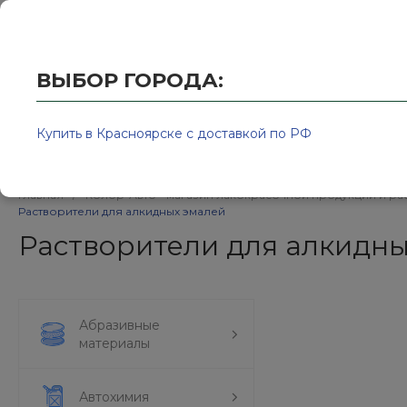
Купить в Красноярске с доставкой по РФ
2595939@
ВЫБОР ГОРОДА:
Купить в Красноярске с доставкой по РФ
Каталог товаров
Бренд
Главная
/
Колор-Авто - магазин лакокрасочной продукции и ра
Растворители для алкидных эмалей
Растворители для алкидн
Абразивные
материалы
Автохимия