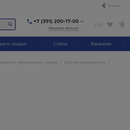
Войти
+7 (391) 200-17-00
Заказать звонок
+7 (391) 200-17-00
ии и скидки
Статьи
Вакансии
г. Красноярск,
Маерчака, 51/2
Пн-Пт: 09.00-18.00 Сб,
Вс. Выходной
иватель, антисиликон, смывка
/
Прочие растворители
/
2595939@mail.ru
+7 (391) 246-05-01
г. Красноярск,
Красномосковская, 76
Пн-Сб: 09.00-19.00 Вс.
Выходной
+7 (319) 218-03-30
г. Красноярск,
Калинина, 64
Пн-Сб: 09.00-18.00 Вс.