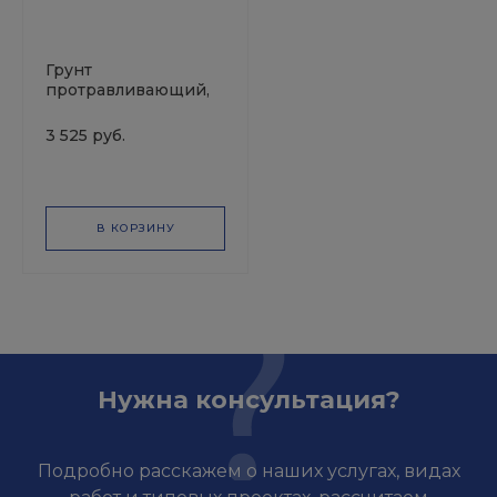
Грунт
протравливающий,
бежевый, 1:1, 1,0+ 1,0л,
Polaron
3 525 руб.
В КОРЗИНУ
Нужна консультация?
Подробно расскажем о наших услугах, видах