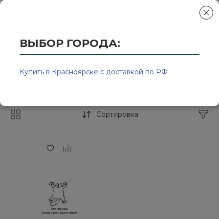
ВЫБОР ГОРОДА:
Главная
/
Колор-Авто - магазин лакокрасочной продукции и ра
Антикоррозионные (кислотные)
Купить в Красноярске с доставкой по РФ
грунты
Сортировка