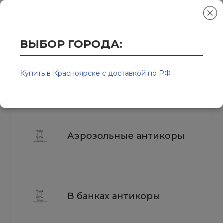
ВЫБОР ГОРОДА:
Главная
/
Колор-Авто - магазин лакокрасочной продукции и ра
Антикоррозийные материалы для
Купить в Красноярске с доставкой по РФ
авто
Аэрозольные антикоры
В банках антикоры