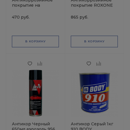
Антикоррозийное
Антикоррозийное
покрытие на
покрытие ROXONE
битумной основе
на битумной основе,
под кисть,
неокрашиваемое,
470 руб.
865 руб.
неокрашиваемое,
чёрное, 1 л
чёрное, 1кг 465343
ROXELPRO
В КОРЗИНУ
В КОРЗИНУ
Антикор Черный
Антикор Серый 1кг
650мл аэрозоль 956
910 BODY