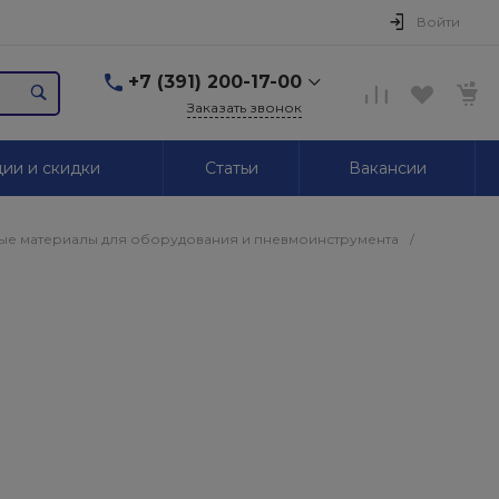
Войти
+7 (391) 200-17-00
Заказать звонок
+7 (391) 200-17-00
ии и скидки
Статьи
Вакансии
г. Красноярск,
Маерчака, 51/2
Пн-Пт: 09.00-18.00 Сб,
Вс. Выходной
ые материалы для оборудования и пневмоинструмента
/
2595939@mail.ru
+7 (391) 246-05-01
г. Красноярск,
Красномосковская, 76
Пн-Сб: 09.00-19.00 Вс.
Выходной
+7 (319) 218-03-30
г. Красноярск,
Калинина, 64
Пн-Сб: 09.00-18.00 Вс.