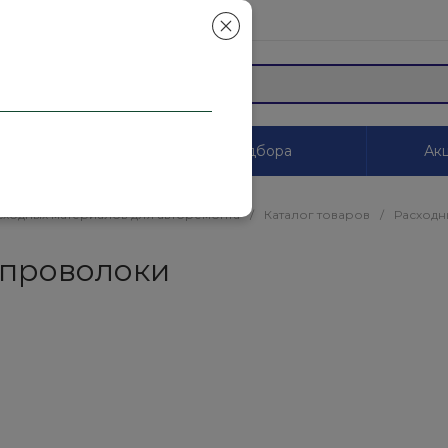
mail.ru
ы
Системы цветоподбора
Акц
сходных материалов для авторемонта
/
Каталог товаров
/
Расходн
 проволоки