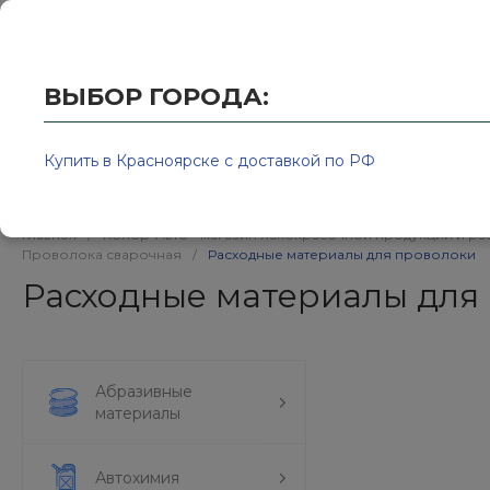
Купить в Красноярске с доставкой по РФ
2595939@
ВЫБОР ГОРОДА:
Купить в Красноярске с доставкой по РФ
Каталог товаров
Бренд
Главная
/
Колор-Авто - магазин лакокрасочной продукции и ра
Проволока сварочная
/
Расходные материалы для проволоки
Расходные материалы для
Абразивные
материалы
Автохимия