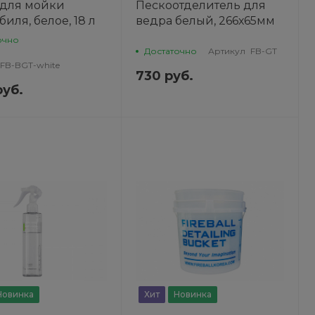
 для мойки
Пескоотделитель для
иля, белое, 18 л
ведра белый, 266х65мм
для мойки автомобиля
очно
FIREBALL
Достаточно
Артикул
FB-GT
FB-BGT-white
730 руб.
руб.
Новинка
Хит
Новинка