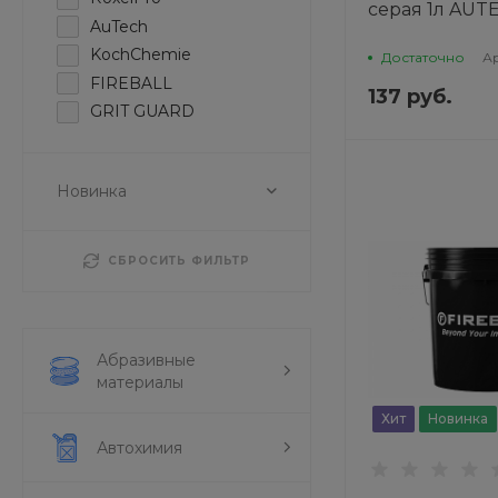
серая 1л AUT
AuTech
KochChemie
Достаточно
А
FIREBALL
137 руб.
GRIT GUARD
Новинка
СБРОСИТЬ ФИЛЬТР
Абразивные
материалы
Хит
Новинка
Автохимия