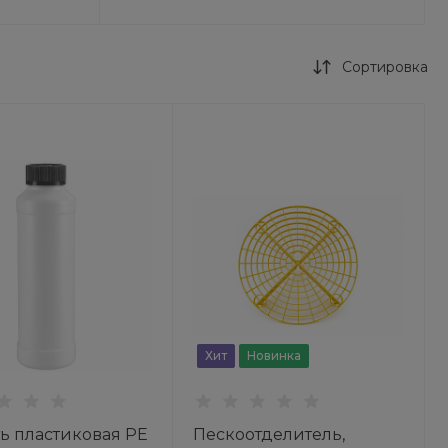
Выходной
+7 (391) 211-38-48
г. Красноярск,
Сортировка
Брянская, 65/2
Пн-Сб: 09.00-19.00 Вс.:
10.00-17.00
+7 (391) 200-26-00
г. Красноярск,
Ястынская, 45
Пн-Сб: 09.00-19.00 Вс.:
10.00-17.00
+7 (391) 264-22-77,
+7 (391) 264-28-92
г. Красноярск,
Красноярский
рабочий, 26
Пн-Сб: 09.00-19.00 Вс.
10.00-18.00
Хит
Новинка
+7 (391) 217-90-96
г. Красноярск,
Затонская, 32, стр. 1
Пн-Пт: 09.00-19.00 Сб-
Вс: 10.00-18.00
ь пластиковая PE
Пескоотделитель,