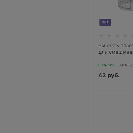
Хит
Емкость плас
для смешива
красок, без 
0,75л CarFit
Много
Артику
42 руб.