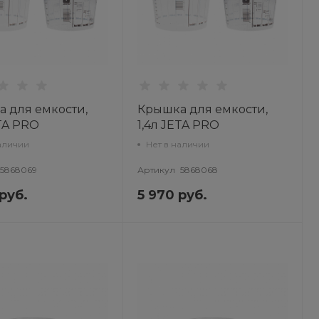
 для емкости,
Крышка для емкости,
ETA PRO
1,4л JETA PRO
аличии
Нет в наличии
5868069
Артикул
5868068
руб.
5 970 руб.