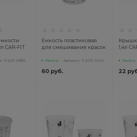
емкости
Емкость пластиковая
Крышка
0л CAR-FIT
для смешивания красок
1,4л CA
без крышки 1,4л CAR-FIT
л
3-223-0385
Много
Артикул
3-200-1400
Много
60 руб.
22 руб