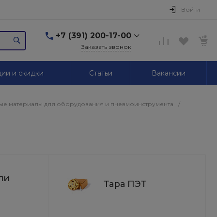
Войти
+7 (391) 200-17-00
Заказать звонок
+7 (391) 200-17-00
ии и скидки
Статьи
Вакансии
г. Красноярск,
Маерчака, 51/2
Пн-Пт: 09.00-18.00 Сб,
Вс. Выходной
ые материалы для оборудования и пневмоинструмента
/
2595939@mail.ru
+7 (391) 246-05-01
г. Красноярск,
Красномосковская, 76
Пн-Сб: 09.00-19.00 Вс.
Выходной
ли
Тара ПЭТ
+7 (319) 218-03-30
г. Красноярск,
Калинина, 64
Пн-Сб: 09.00-18.00 Вс.