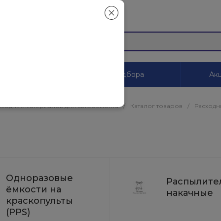
mail.ru
ы
Системы цветоподбора
Акц
сходных материалов для авторемонта
/
Каталог товаров
/
Расходн
Одноразовые
Распылите
ёмкости на
накачные
краскопульты
(PPS)