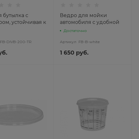
 бутылка с
Ведро для мойки
ром, устойчивая к
автомобиля с удобной
200 мл. Division
ручкой Premium, белое
Достаточно
18 л
FB-DIVB-200-TR
Артикул
FB-B-white
уб.
1 650 руб.