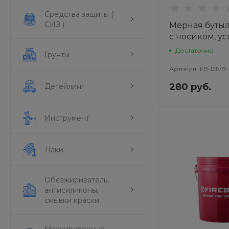
Средства защиты (
СИЗ )
Мерная буты
с носиком, у
химии, 200 мл.
Достаточно
Грунты
Bottle FIREBA
Артикул
FB-DIVB
280 руб.
Детейлинг
Инструмент
Лаки
Обезжириватель,
антисиликоны,
смывки краски
Маскировочные