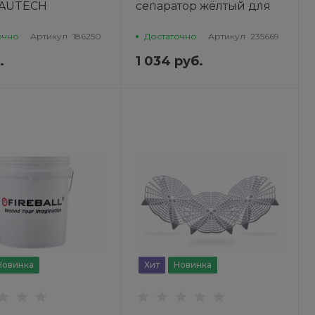
 AUTECH
сепаратор жёлтый для
ведра 266 х 65мм для
мойки автомобиля GRIT
очно
Артикул
186250
Достаточно
Артикул
235669
GUARD
.
1 034 руб.
Новинка
Хит
Новинка