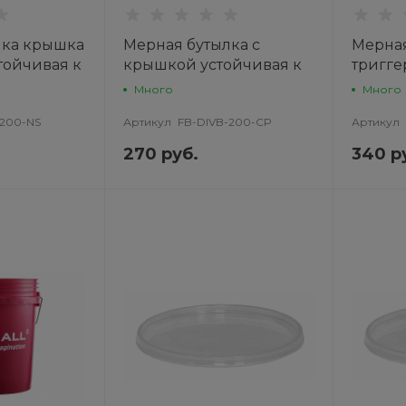
лка крышка
Мерная бутылка с
Мерная
стойчивая к
крышкой устойчивая к
тригге
 Division
химии, 200 мл. Division
химии, 
Много
Много
LL
Bottle
Bottle
-200-NS
Артикул
FB-DIVB-200-CP
Артикул
270 руб.
340 р