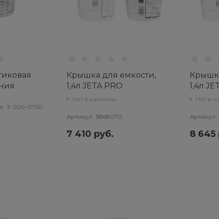
тиковая
Крышка для емкости,
Крышка
ния
1,4л JETA PRO
1,4л J
крышки
Нет в наличии
Нет в н
л
3-200-0750
Артикул
5868070
Артикул
7 410 руб.
8 645 