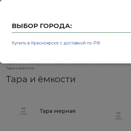
Купить в Красноярске с доставкой по РФ
2595939@
ВЫБОР ГОРОДА:
Купить в Красноярске с доставкой по РФ
Каталог товаров
Бренд
Главная
/
Колор-Авто - магазин лакокрасочной продукции и ра
Тара и ёмкости
Тара и ёмкости
Тара мерная