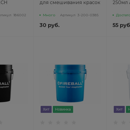
ECH
для смешивания красок
250мл
без крышки 0,385л CAR-
FIT
ртикул
186002
Много
Артикул
3-200-0385
Достат
30 руб.
55 руб
Хит
Новинка
Хит