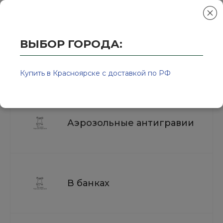
ВЫБОР ГОРОДА:
Главная
/
Колор-Авто - магазин лакокрасочной продукции и ра
Антигравий для автомобиля
Купить в Красноярске с доставкой по РФ
Аэрозольные антигравии
В банках