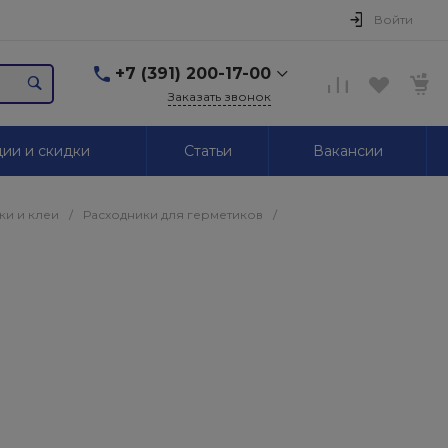
Войти
+7 (391) 200-17-00
Заказать звонок
+7 (391) 200-17-00
ии и скидки
Статьи
Вакансии
г. Красноярск,
Маерчака, 51/2
Пн-Пт: 09.00-18.00 Сб,
Вс. Выходной
ки и клеи
/
Расходники для герметиков
/
2595939@mail.ru
+7 (391) 246-05-01
г. Красноярск,
Красномосковская, 76
Пн-Сб: 09.00-19.00 Вс.
Выходной
+7 (319) 218-03-30
г. Красноярск,
Калинина, 64
Пн-Сб: 09.00-18.00 Вс.