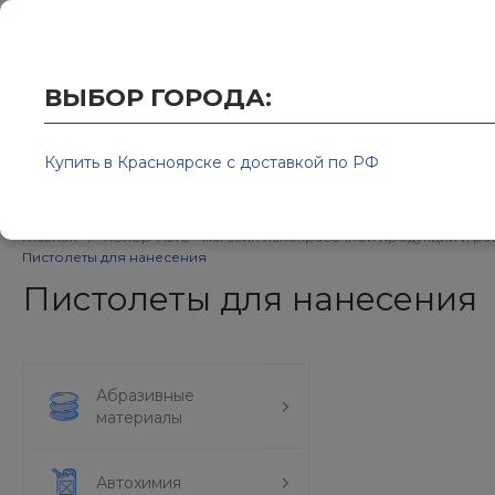
Купить в Красноярске с доставкой по РФ
2595939@
ВЫБОР ГОРОДА:
Купить в Красноярске с доставкой по РФ
Каталог товаров
Бренд
Главная
/
Колор-Авто - магазин лакокрасочной продукции и ра
Пистолеты для нанесения
Пистолеты для нанесения
Абразивные
материалы
Автохимия