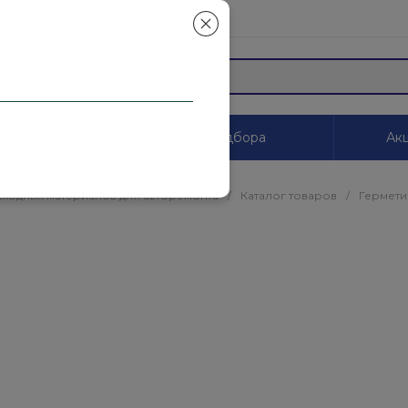
mail.ru
ы
Системы цветоподбора
Акц
сходных материалов для авторемонта
/
Каталог товаров
/
Гермети