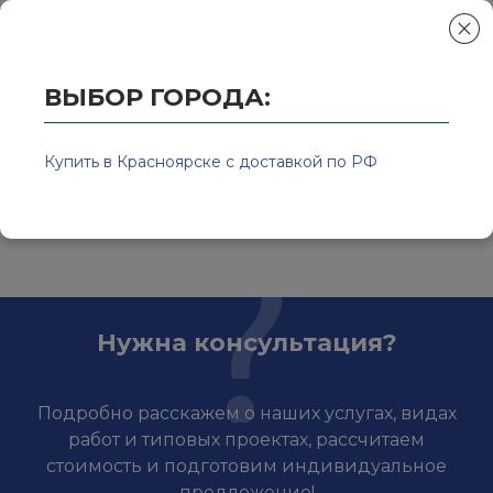
ВЫБОР ГОРОДА:
Главная
/
Колор-Авто - магазин лакокрасочной продукции и ра
Мовили в банках
Купить в Красноярске с доставкой по РФ
Нужна консультация?
Подробно расскажем о наших услугах, видах
работ и типовых проектах, рассчитаем
стоимость и подготовим индивидуальное
предложение!