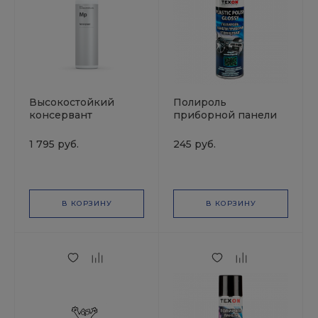
Высокостойкий
Полироль
консервант
приборной панели
двигателя
глянцевая Зеленый
MOTORPLAST 1л
цветок 1л аэрозоль
1 795 руб.
245 руб.
KochChemie
TEXON
В КОРЗИНУ
В КОРЗИНУ