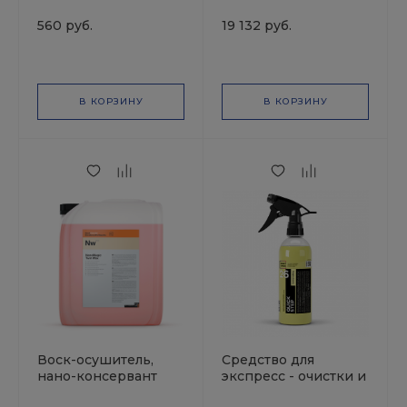
готовый к
C0.02 -
применению
Керамическое
560 руб.
19 132 руб.
QUARTZ ENERGY 33
покрытие,
(0,5л)
прогрессивная
технология защиты
В КОРЗИНУ
В КОРЗИНУ
Воск-осушитель,
Средство для
нано-консервант
экспресс - очистки и
NANOMAGIC TWIN
блеска, с ароматом