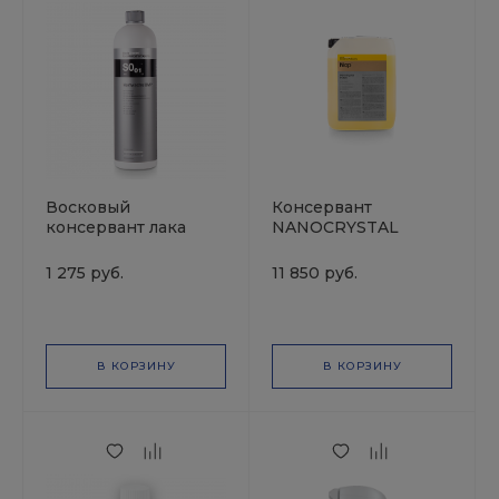
Восковый
Консервант
консервант лака
NANOCRYSTAL
HARTWACHS BMP
POLISH 10л
1кг KochChemie
KochChemie
1 275 руб.
11 850 руб.
В КОРЗИНУ
В КОРЗИНУ