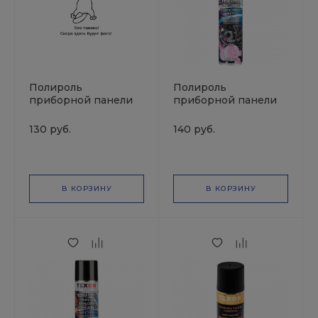
Полироль
Полироль
приборной панели
приборной панели
глянцевая
матовая Бабл Гам
Универсальная
400мл аэрозоль
130 руб.
140 руб.
500мл триггер
TEXON
TEXON
В КОРЗИНУ
В КОРЗИНУ