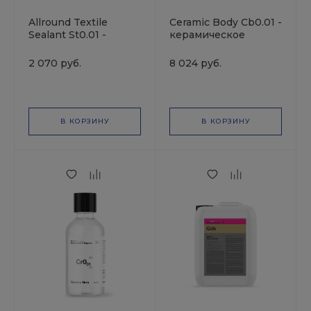
Allround Textile
Ceramic Body Cb0.01 -
Sealant St0.01 -
керамическое
Покрытие премиум-
покрытие для
класса для
окрашенных
2 070 руб.
8 024 руб.
текстильных
поверхностей
поверхностей
автомобилей 807001
(500мл)
В КОРЗИНУ
В КОРЗИНУ