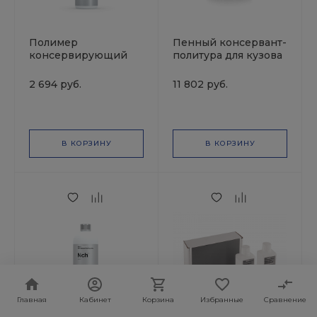
Полимер
Пенный консервант-
консервирующий
политура для кузова
"Р" ProtectorWax 1л
Nanocrystal Polish
Kochchemie
Hydrophob 10л
2 694 руб.
11 802 руб.
Kochcemie
В КОРЗИНУ
В КОРЗИНУ
Главная
Кабинет
Корзина
Избранные
Сравнение