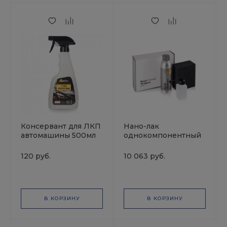
Консервант для ЛКП
Нано-лак
автомашины 500мл
однокомпонентный
AuTech
1K-NANO-LACK
250мл KochChemie
120 руб.
10 063 руб.
В КОРЗИНУ
В КОРЗИНУ