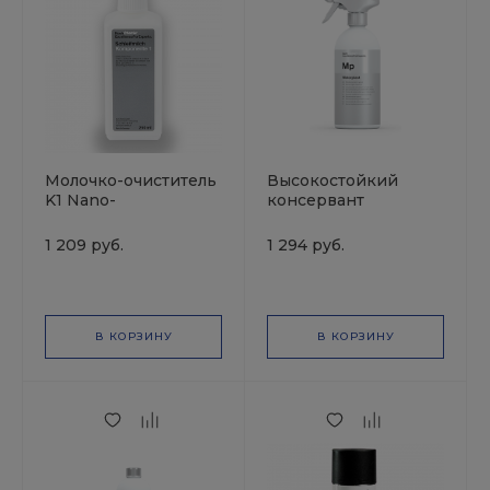
Молочко-очиститель
Высокостойкий
K1 Nano-
консервант
Glasversiegelung
двигателя
250мл KochChemie
MOTORPLAST
1 209 руб.
1 294 руб.
аэрозоль 0,5л
KochChemie
В КОРЗИНУ
В КОРЗИНУ