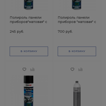
Полироль панели
Полироль панели
приборов"матовая" с
приборов "матовая" с
ароматомом Новая
ароматомом Горная
машина TEXON 1000
свежесть TEXON
245 руб.
700 руб.
мл
1000 мл.
В КОРЗИНУ
В КОРЗИНУ