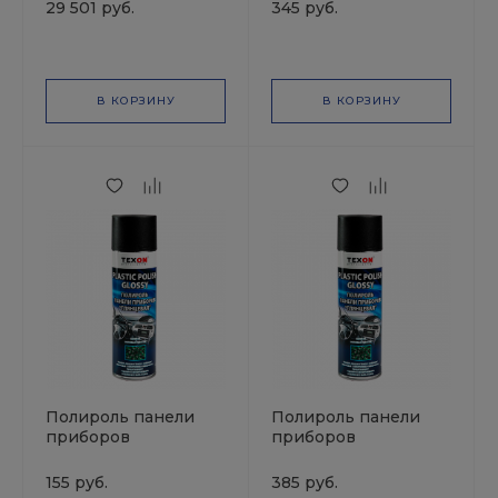
WAX 20л KochChemie
банана SMART
29 501 руб.
345 руб.
QUICK STEP
BANANABOY 26 (0,5л)
В КОРЗИНУ
В КОРЗИНУ
Полироль панели
Полироль панели
приборов
приборов
ГЛЯНЦЕВАЯ с
ГЛЯНЦЕВАЯ с
ароматомом Мягкая
ароматом Земляника
155 руб.
385 руб.
кожа TEXON 1000 мл
TEXON 1000 мл