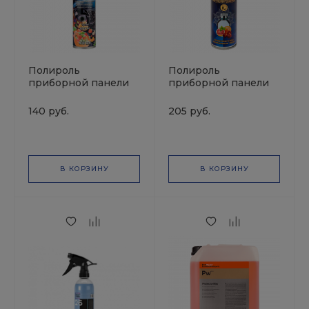
Полироль
Полироль
приборной панели
приборной панели
глянцевая Тути
глянцевая
Фрути 400мл
парфюмированная
140 руб.
205 руб.
аэрозоль TEXON
"Хьюго" 335мл
аэрозоль TEXON
В КОРЗИНУ
В КОРЗИНУ