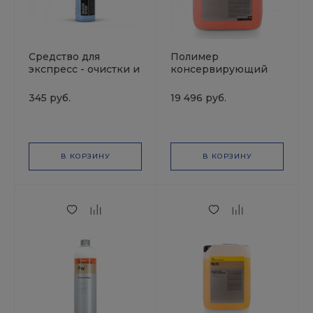
Средство для
Полимер
экспресс - очистки и
консервирующий
блеска SMART QUICK
"Р" ProtectorWax 10л
STEP 26 (0,5л)
Kochchemie
345 руб.
19 496 руб.
В КОРЗИНУ
В КОРЗИНУ