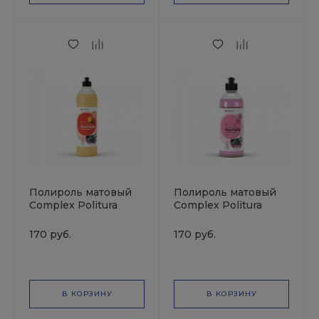
Полироль матовый
Полироль матовый
Complex Politura
Complex Politura
Вишня 0.5л пуш-пул
Бабл Гам 0.5л пуш-
VORTEX
пул VORTEX
170 руб.
170 руб.
В КОРЗИНУ
В КОРЗИНУ