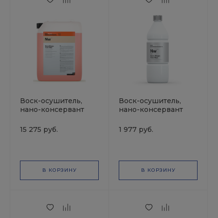
Воск-осушитель,
Воск-осушитель,
нано-консервант
нано-консервант
NANOMAGIC TWIN
NANOMAGIC TWIN
WAX 10л KochChemie
WAX 1л KochChemie
15 275 руб.
1 977 руб.
В КОРЗИНУ
В КОРЗИНУ