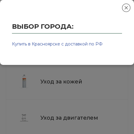
ВЫБОР ГОРОДА:
Главная
/
Колор-Авто - магазин лакокрасочной продукции и ра
Средства ухода за поверхностями
Купить в Красноярске с доставкой по РФ
авто
Уход за кожей
Уход за двигателем