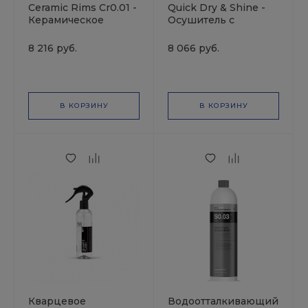
Ceramic Rims Cr0.01 -
Quick Dry & Shine -
Керамическое
Осушитель с
покрытие для
добавками для
окрашенных
блеска (10л)
8 216 руб.
8 066 руб.
колесных дисков
В КОРЗИНУ
В КОРЗИНУ
Кварцевое
Водоотталкивающий