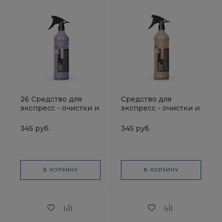
26 Средство для
Средство для
экспресс - очистки и
экспресс - очистки и
блеска, с ароматом
блеска SMART QUICK
чёрного перца,
STEP MILK
345 руб.
345 руб.
SMART QUICK STEP
CHOCOLATE 26 (0,5л)
BLACK PEPPER, 0,5л.
В КОРЗИНУ
В КОРЗИНУ