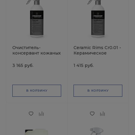
Очиститель-
Ceramic Rims Cr0.01 -
консервант кожаных
Керамическое
поверхностей
покрытие для
LEATHER STAR 1л
окрашенных
3 165 руб.
1 415 руб.
KochChemie
колесных дисков
В КОРЗИНУ
В КОРЗИНУ