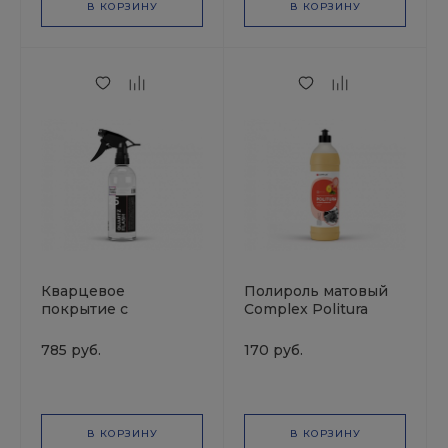
В КОРЗИНУ
В КОРЗИНУ
Кварцевое
Полироль матовый
покрытие с
Complex Politura
гидрофобным
Персик 0.5л пуш-пул
эффектом и блеском
VORTEX
785 руб.
170 руб.
0,5л SMART QUARTZ
FLASH 25 SMART
OPEN
В КОРЗИНУ
В КОРЗИНУ