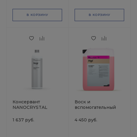
В КОРЗИНУ
В КОРЗИНУ
Консервант
Воск и
NANOCRYSTAL
вспомогательный
POLISH 1л
осушитель в одном
KochChemie
HOCHGLANZTROCKNER
1 637 руб.
4 450 руб.
10л KochChemie