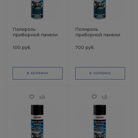
Полироль
Полироль
приборной панели
приборной панели
матовая Ваниль
глянцевая Ваниль
аэрозоль 125 мл
аэрозоль 1000 мл
100 руб.
700 руб.
TEXON
TEXON
В КОРЗИНУ
В КОРЗИНУ