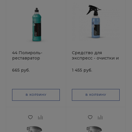
44 Полироль-
Средство для
реставратор
экспресс - очистки и
пластика, SMART
блеска SMART QUICK
SHINY EYES, 0,5л.
STEP 26 (0,5л)
665 руб.
1 455 руб.
SMART OPEN
В КОРЗИНУ
В КОРЗИНУ