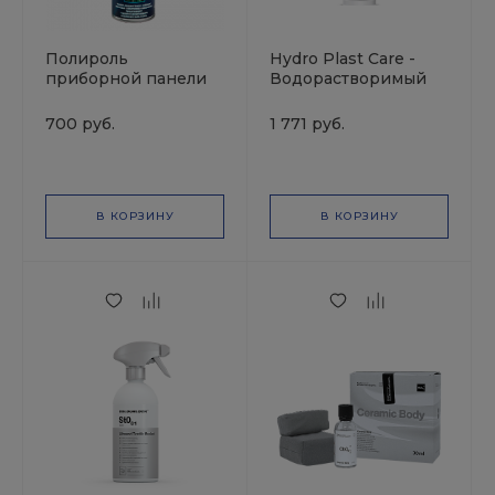
Полироль
Hydro Plast Care -
приборной панели
Водорастворимый
глянцевая Горная
концентрат для
Свежесть аэрозоль
ухода за
700 руб.
1 771 руб.
1000 мл TEXON
пластиковыми
поверхностями (1 л.)
В КОРЗИНУ
В КОРЗИНУ