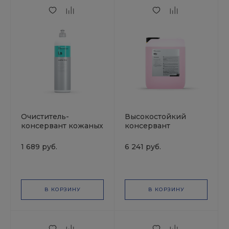
Очиститель-
Высокостойкий
консервант кожаных
консервант
поверхностей
двигателя
LEATHER STAR 1л
MOTORPLAST 5л
1 689 руб.
6 241 руб.
KochChemie
KochChemie
В КОРЗИНУ
В КОРЗИНУ