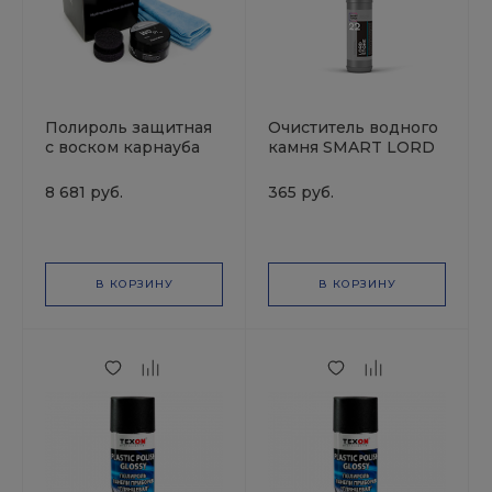
Полироль защитная
Очиститель водного
с воском карнауба
камня SMART LORD
Hand Wax W0.01
STONE 22 (0,5л)
KOCHCHEMIE
8 681 руб.
365 руб.
В КОРЗИНУ
В КОРЗИНУ