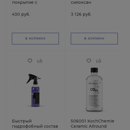
покрытие с
силоксан
гидрофобным
концентрат
эффектом и блеском
премиум-класса (1 л.)
430 руб.
3 126 руб.
0,25л SMART
Hydro Foam Sealant
QUARTZ FLASH 25
S0.03 KochChemie
SMART OPEN
В КОРЗИНУ
В КОРЗИНУ
Быстрый
506001 KochChemie
гидрофобный состав
Ceramic Allround