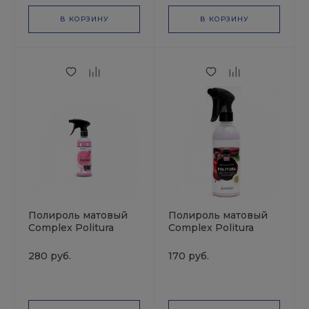
В КОРЗИНУ
В КОРЗИНУ
Полироль матовый
Полироль матовый
Complex Politura
Complex Politura
Бабл Гам триггер
Вишня 0,5л триггер
0.5л VORTEX
VORTEX
280 руб.
170 руб.