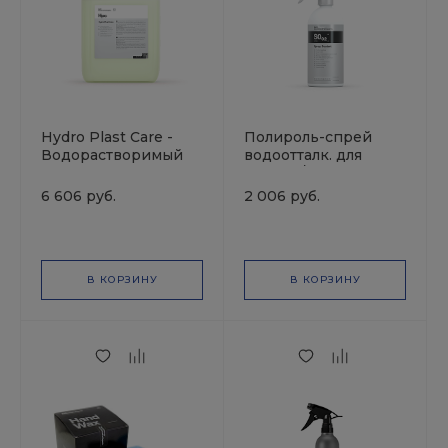
Hydro Plast Care -
Полироль-спрей
Водорастворимый
водоотталк. для
концентрат для
зеркал./
ухода за
лакокр.поверхн
6 606 руб.
2 006 руб.
пластиковыми
Spray Sealant S0.02
поверхностями (5 л.)
KOCHCHEMIE
В КОРЗИНУ
В КОРЗИНУ