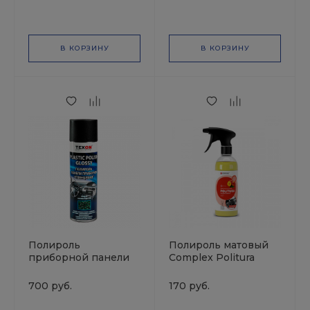
В КОРЗИНУ
В КОРЗИНУ
Полироль
Полироль матовый
приборной панели
Complex Politura
глянцевая Лимон
Персик триггер 0.5л
аэрозоль 1000 мл
VORTEX
700 руб.
170 руб.
TEXON