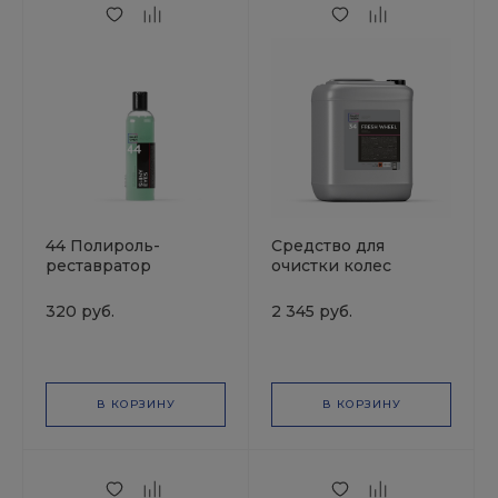
44 Полироль-
Средство для
реставратор
очистки колес
пластика, SMART
автомобиля FRESH
SHINY EYES, 250 мл.
WILL 34 (5л)
320 руб.
2 345 руб.
SMART OPEN
В КОРЗИНУ
В КОРЗИНУ