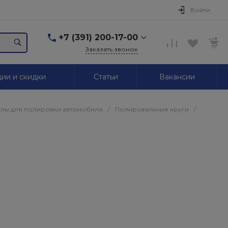
Войти
+7 (391) 200-17-00
Заказать звонок
+7 (391) 200-17-00
ии и скидки
Статьи
Вакансии
г. Красноярск,
Маерчака, 51/2
Пн-Пт: 09.00-18.00 Сб,
Вс. Выходной
лы для полировки автомобиля
/
Полировальные круги
/
2595939@mail.ru
+7 (391) 246-05-01
г. Красноярск,
Красномосковская, 76
Пн-Сб: 09.00-19.00 Вс.
Выходной
+7 (319) 218-03-30
г. Красноярск,
Калинина, 64
Пн-Сб: 09.00-18.00 Вс.