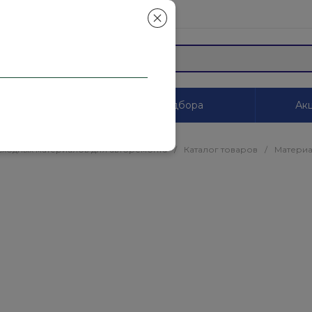
mail.ru
ы
Системы цветоподбора
Акц
сходных материалов для авторемонта
/
Каталог товаров
/
Материа