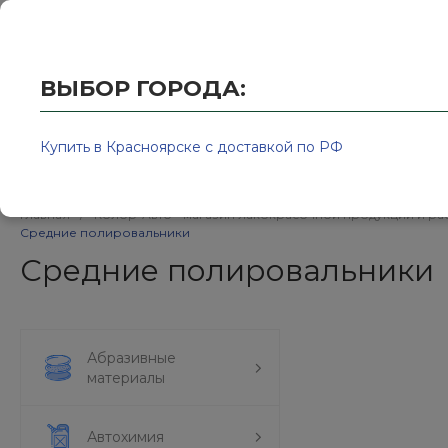
Купить в Красноярске с доставкой по РФ
2595939@
ВЫБОР ГОРОДА:
Купить в Красноярске с доставкой по РФ
Каталог товаров
Бренд
Главная
/
Колор-Авто - магазин лакокрасочной продукции и ра
Средние полировальники
Средние полировальники
Абразивные
материалы
Автохимия