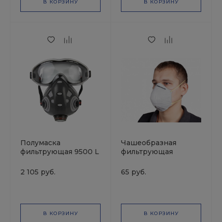
В КОРЗИНУ
В КОРЗИНУ
Полумаска
Чашеобразная
фильтрующая 9500 L
фильтрующая
с
полумаска без
интегрированными
клапана, FFP1, 4 ПДК,
2 105 руб.
65 руб.
очками / JETAPRO
JETA Safety
В КОРЗИНУ
В КОРЗИНУ