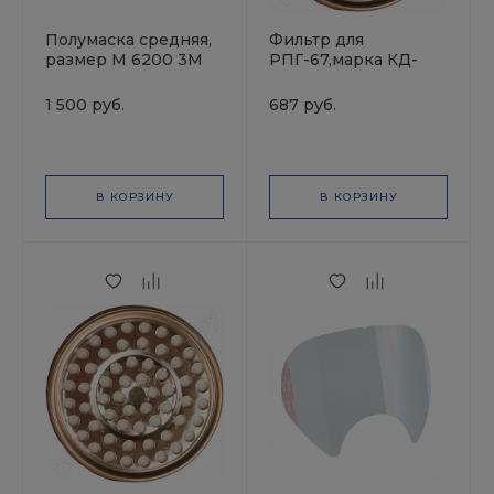
Полумаска средняя,
Фильтр для
размер М 6200 3М
РПГ-67,марка КД-
аммиак,сероводород
11142
1 500 руб.
687 руб.
В КОРЗИНУ
В КОРЗИНУ