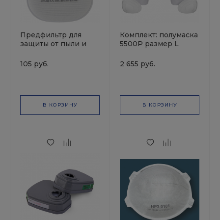
Предфильтр для
Комплект: полумаска
защиты от пыли и
5500P размер L
аэрозолей, 2шт.в уп,
+фильтры А1(2 шт.)
цена за 1шт,
+предфильтры Р2(4
105 руб.
2 655 руб.
технология AirOne,
шт.) +держатели
JETA PRO
(2шт) JETAPRO
В КОРЗИНУ
В КОРЗИНУ