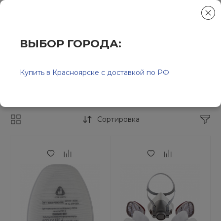
ВЫБОР ГОРОДА:
Главная
/
Колор-Авто - магазин лакокрасочной продукции и ра
Респираторы одноразовые
Купить в Красноярске с доставкой по РФ
Средства защиты органов дыхания
Сортировка