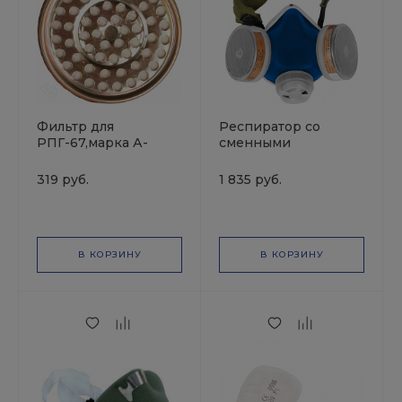
Фильтр для
Респиратор со
РПГ-67,марка А-
сменными
бензин,ацетон,хлор
фильтрами РПГ-67
11141
11140
319 руб.
1 835 руб.
В КОРЗИНУ
В КОРЗИНУ