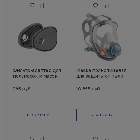
Фильтр-адаптер для
Маска полнолицевая
полумасок и масок,
для защиты от пыли,
2шт. в упак. JETA
с покрытием линзы
PRO
ChemShield, 6950 /M
295 руб.
10 855 руб.
JETAPRO
В КОРЗИНУ
В КОРЗИНУ