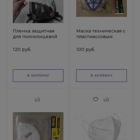
Пленка защитная
Маска техническая с
для полнолицевой
пластмассовым
маски 6885 3М
корпусом и
защитным фильтром
120 руб.
100 руб.
1115 STAYER
В КОРЗИНУ
В КОРЗИНУ