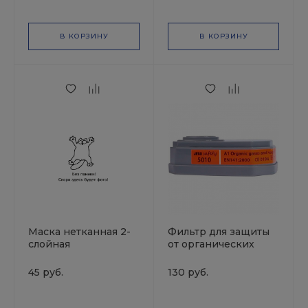
В КОРЗИНУ
В КОРЗИНУ
Маска нетканная 2-
Фильтр для защиты
слойная
от органических
газов и паров А1 501
JETA PRO/уп.10шт
45 руб.
130 руб.
цена за 1шт