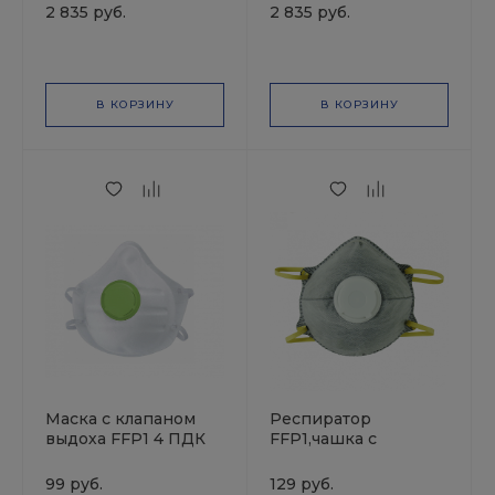
+предфильтры Р2(4
+предфильтры Р2(4
2 835 руб.
2 835 руб.
шт.) +держатели
шт.) +держатели
JETAPRO
JETAPRO
В КОРЗИНУ
В КОРЗИНУ
Маска с клапаном
Респиратор
выдоха FFP1 4 ПДК
FFP1,чашка с
СИБРТЕХ
активированным
углём и клапаном
99 руб.
129 руб.