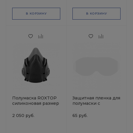
В КОРЗИНУ
В КОРЗИНУ
Полумаска ROXTOP
Защитная пленка для
силиконовая размер
полумаски с
L
интегрированными
очками Jeta Safety Air
2 050 руб.
65 руб.
Optics 9500 (уп. 2 шт)