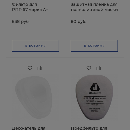
Фильтр для
Защитная пленка для
РПГ-67,марка А-
полнолицевой маски
бензин,ацетон,хлор
5951, JETA PRO
11141
638 руб.
80 руб.
В КОРЗИНУ
В КОРЗИНУ
Держатель для
Предфильтр для