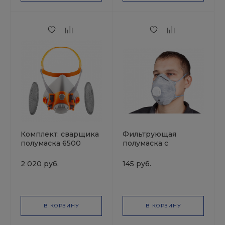
Комплект: сварщика
Фильтрующая
полумаска 6500
полумаска с
размер M +
угольным фильтром
противоаэрозольные
JETA Safety
2 020 руб.
145 руб.
фильтры P3R 2шт
JETAPRO
В КОРЗИНУ
В КОРЗИНУ