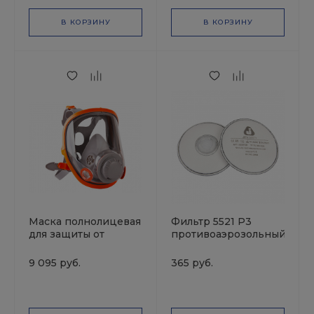
В КОРЗИНУ
В КОРЗИНУ
Маска полнолицевая
Фильтр 5521 P3
для защиты от
противоаэрозольный
пыли,аэрозолей,газов
угольный JETAPRO
5950 i/L JETAPRO
9 095 руб.
365 руб.