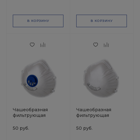
FFP2, 12 ПДК JETA
Safety
В КОРЗИНУ
В КОРЗИНУ
Чашеобразная
Чашеобразная
фильтрующая
фильтрующая
полумаска с
полумаска без
клапаном, FFP1, 4
клапана, FFP1, 4 ПДК,
50 руб.
50 руб.
ПДК, JETA Safety
JETA Safety