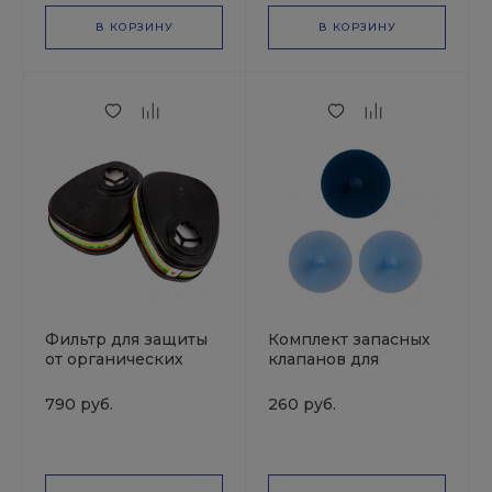
В КОРЗИНУ
В КОРЗИНУ
Фильтр для защиты
Комплект запасных
от органических
клапанов для
газов и паров ABEK1
полумаски Jeta
JETAPRO, (2шт.в уп.
Safety 6500 3шт
790 руб.
260 руб.
цена за 1шт)