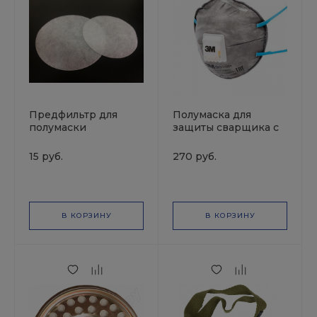
Предфильтр для
Полумаска для
полумаски
защиты сварщика с
силиконовой с
клапаном выдоха
двумя фильтрами (1
Противоаэрозольная
15 руб.
270 руб.
пара) РМ-93222
фильтрующая Класс
РУССКИЙ МАСТЕР
защиты FFP2 NR D
9922P 3M
В КОРЗИНУ
В КОРЗИНУ