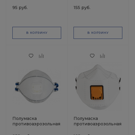
гипоаллергенного
с клапаном, с
вспененного
угольным слоем,
95 руб.
155 руб.
полиуретана (37 дБ)
трехпанельная. FFP2,
JETAPRO
12 ПДК JETA Safety
В КОРЗИНУ
В КОРЗИНУ
Полумаска
Полумаска
противоаэрозольная
противоаэрозольная
с клапаном, с
с клапаном,
угольным слоем,
трехпанельная. FFP2