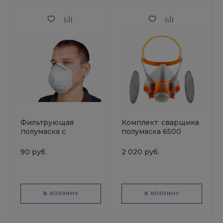
Фильтрующая
Комплект: сварщика
полумаска с
полумаска 6500
клапаном выдоха,
размер L +
FFP2, 12 ПДК, JETA
противоаэрозольные
90 руб.
2 020 руб.
Safety
фильтры P3R 2шт
JETAPRO
В КОРЗИНУ
В КОРЗИНУ