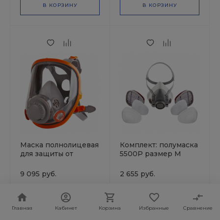
В КОРЗИНУ
В КОРЗИНУ
Маска полнолицевая
Комплект: полумаска
для защиты от
5500P размер M
пыли,аэрозолей,газов
+фильтры А1(2 шт.)
5950 i/M JETAPRO
+предфильтры Р2(4
9 095 руб.
2 655 руб.
шт.) +держатели
(2шт) JETAPR
Главная
Кабинет
Корзина
Избранные
Сравнение
В КОРЗИНУ
В КОРЗИНУ