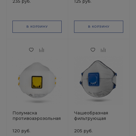
235 руб.
125 руб.
трехпанельная. FFP2
NR D, 12 ПДК JETA
NR D, 12 ПДК JETA
Safety
Safety
В КОРЗИНУ
В КОРЗИНУ
Полумаска
Чашеобразная
противоаэрозольная
фильтрующая
с клапаном,
полумаска с
трехпанельная. FFP1,
клапаном и
120 руб.
205 руб.
4 ПДК JETA Safety
угольным слоем,