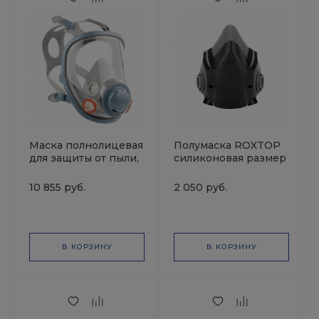
Маска полнолицевая
Полумаска ROXTOP
для защиты от пыли,
силиконовая размер
с покрытием линзы
М
ChemShield, 6950 /L
10 855 руб.
2 050 руб.
JETAPRO
В КОРЗИНУ
В КОРЗИНУ