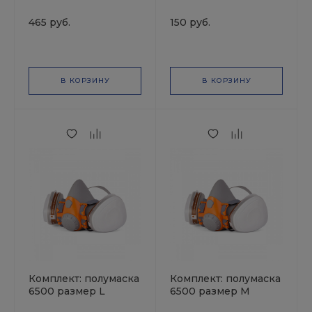
газов и паров А1
промышленный Р3
6510 JETAPRO
6521 JETAPRO
465 руб.
150 руб.
В КОРЗИНУ
В КОРЗИНУ
Комплект: полумаска
Комплект: полумаска
6500 размер L
6500 размер М
+фильтры А1(2 шт.)
+фильтры А1(2 шт.)