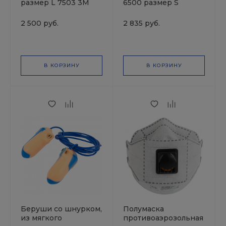
размер L 7503 3М
6500 размер S
+фильтры А1(2 шт.)
+предфильтры Р2(4
2 500 руб.
2 835 руб.
шт.) +держатели
JETAPRO
В КОРЗИНУ
В КОРЗИНУ
Беруши со шнурком,
Полумаска
из мягкого
противоаэрозольная