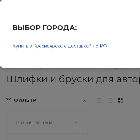
Купить в Красноярске с доставкой по РФ
2595939@
ВЫБОР ГОРОДА:
Купить в Красноярске с доставкой по РФ
Каталог товаров
Бренд
Главная
/
Колор-Авто - магазин лакокрасочной продукции и ра
Шлифки и бруски для авт
ФИЛЬТР
Розничная цена