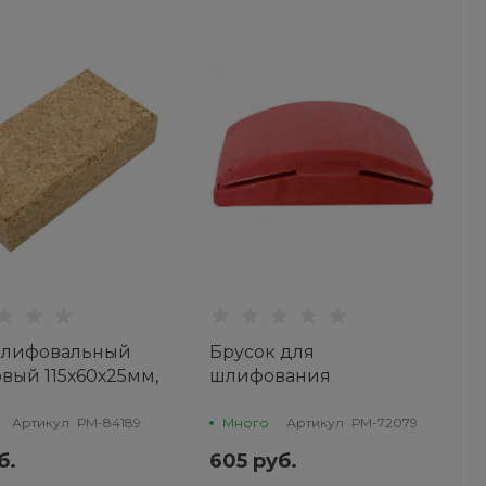
шлифовальный
Брусок для
вый 115х60х25мм,
шлифования
ИЙ МАСТЕР
резиновый красный
125мм РМ-72079
Артикул
РМ-84189
Много
Артикул
РМ-72079
РУССКИЙ МАСТЕР
б.
605 руб.