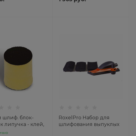
 шлиф. блок-
RoxelPro Набор для
к липучка - клей,
шлифования выпуклых
м, мягкий, MIRKA
и вогнутых
очно