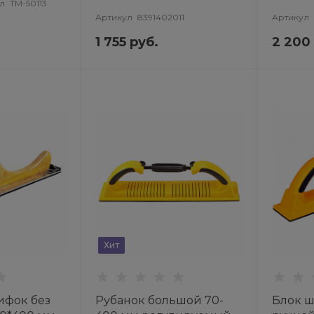
13 TOR
л
ТМ-50113
Артикул
8391402011
Артикул
1 755 руб.
2 200
Хит
фок без
Рубанок большой 70-
Блок 