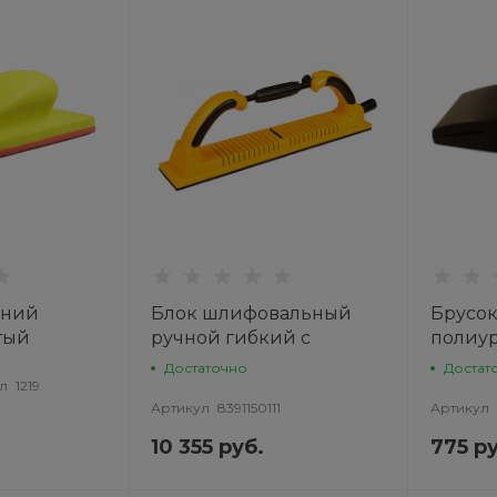
дний
Блок шлифовальный
Брусо
тый
ручной гибкий с
полиу
GA
пылеотводом желтый
чёрны
Достаточно
Достат
70х400 53отв. 8391150111
РУССК
л
1219
Артикул
8391150111
Артикул
MIRKA
10 355 руб.
775 ру