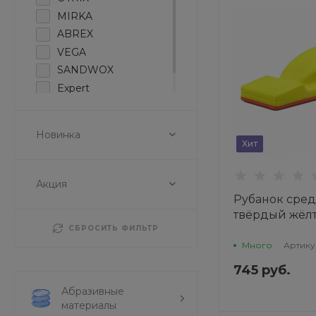
MIRKA
ABREX
VEGA
SANDWOX
Expert
ZIPLAB
Новинка
Хит
Акция
Рубанок сре
твёрдый жёл
СБРОСИТЬ ФИЛЬТР
70х190мм VE
Много
Артику
745 руб.
Абразивные
материалы