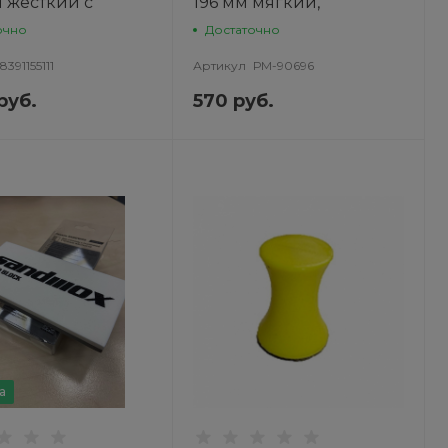
 жесткий с
196 мм мягкий,
тводом желтый
РУССКИЙ МАСТЕР
очно
Достаточно
53отв. 8391155111
8391155111
Артикул
РМ-90696
руб.
570 руб.
а