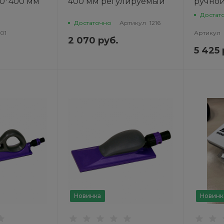
70*400 мм
400 мм регулируемый
ручной
желтый,на липучке /
пылео
Достат
VEGA
70х400 
Достаточно
Артикул
1216
01
Артикул
MIRKA
2 070 руб.
5 425 
Новинка
Новинк