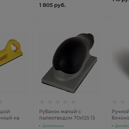
1 805 руб.
ьшой
Рубанок малый с
Ручной
нный на
пылеотводом 70х125 13
бочоно
ый 70-
отв. 8391402011 MIRKA
31/31м
Достаточно
Достат