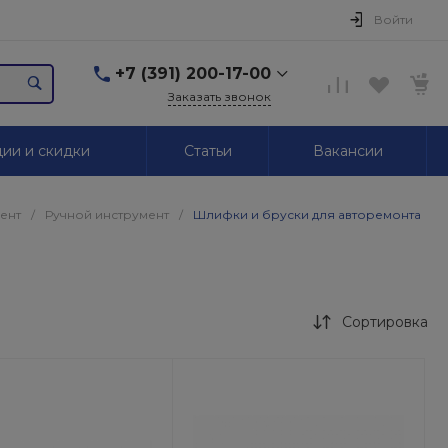
Войти
+7 (391) 200-17-00
Заказать звонок
+7 (391) 200-17-00
ии и скидки
Статьи
Вакансии
г. Красноярск,
Маерчака, 51/2
Пн-Пт: 09.00-18.00 Сб,
Вс. Выходной
ент
/
Ручной инструмент
/
Шлифки и бруски для авторемонта
2595939@mail.ru
+7 (391) 246-05-01
г. Красноярск,
Красномосковская, 76
Сортировка
Пн-Сб: 09.00-19.00 Вс.
Выходной
+7 (319) 218-03-30
г. Красноярск,
Калинина, 64
Пн-Сб: 09.00-18.00 Вс.