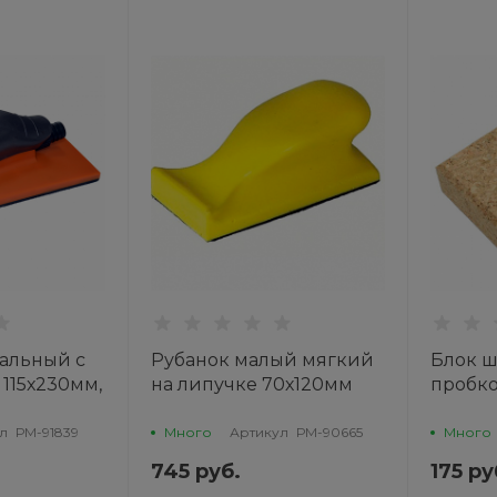
альный с
Рубанок малый мягкий
Блок 
115х230мм,
на липучке 70х120мм
пробко
КИЙ МАСТЕР
РМ-90665 РУССКИЙ
РУССК
МАСТЕР
л
РМ-91839
Много
Артикул
РМ-90665
Много
745 руб.
175 ру