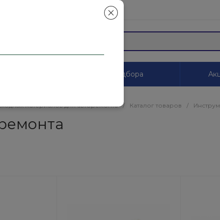
mail.ru
ы
Системы цветоподбора
Акц
сходных материалов для авторемонта
/
Каталог товаров
/
Инструм
оремонта