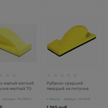
ок малый мягкий
Рубанок средний
учке желтый 70-
твердый на липучке
ТМ-05742 TOR
желтый 70х200мм
ТМ-50111 TOR
Артикул
ТМ-05742
Много
Артикул
ТМ-50111
б.
1 365 руб.