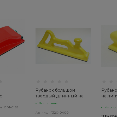
Рубанок большой
Рубан
с
твердый длинный на
на лип
5х87мм
липучке желтый 70-
120мм 
Достаточно
400мм 1320-0400 TOR
л
1301-0165
Много
Артикул
1320-0400
715 ру