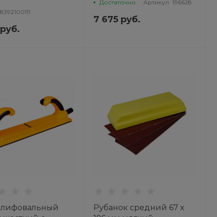
поверхностей: шлифок
Достаточно
Артикул
196628
8392100111
70 х 198мм, 4 накладки
7 675 руб.
 руб.
шлифовальный
Рубанок средний 67 х