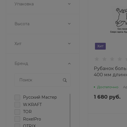
Упаковка
Высота
Хит
Хит
Бренд
Рубанок боль
400 мм длин
липучке, ZIP
Достаточно
А
1 680 руб.
Русский Мастер
W.KRAFT
TOR
RoxelPro
OTRIX