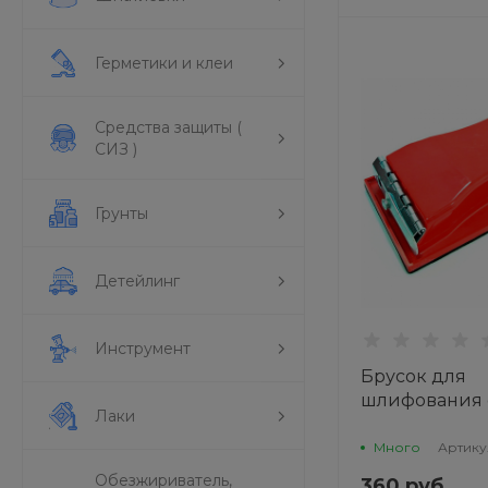
Герметики и клеи
Средства защиты (
СИЗ )
Грунты
Детейлинг
Инструмент
Брусок для
шлифования 
Лаки
зажимами 16
1301-0165 TOR
Много
Артику
Обезжириватель,
360 руб.