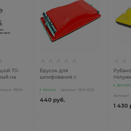
шой 70-
Брусок для
Рубан
ный на
шлифования с
полуже
LAB
зажимами 212х105мм
полукр
Достат
1301-0212 TOR
70х200
ртикул
51930
Много
Артикул
1301-0212
Артикул
TOR
440 руб.
1 430 