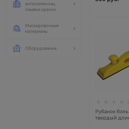
антисиликоны,
смывки краски
Маскировочные
материалы
Оборудование
Рубанок бол
твердый дли
липучке желт