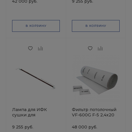
42 000 руб.
9 255 руб.
В КОРЗИНУ
В КОРЗИНУ
Лампа для ИФК
Фильтр потолочный
сушки для
VF-600G F-5 2,4х20
РМ-91983,РМ-93274,
длина 525мм
9 255 руб.
48 000 руб.
Русский Мастер