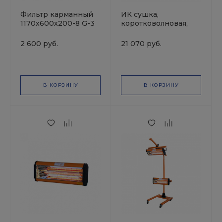
Фильтр карманный
ИК сушка,
1170х600х200-8 G-3
коротковолновая,
Usi Italia
без штатива, таймер,
1 лампа, Русский
2 600 руб.
21 070 руб.
Мастер
В КОРЗИНУ
В КОРЗИНУ