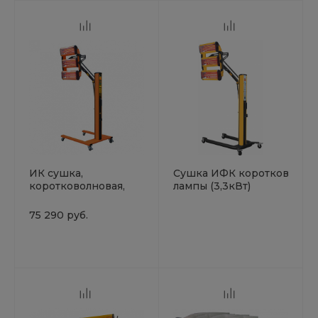
ИК сушка,
Сушка ИФК коротковол 3
коротковолновая,
лампы (3,3кВт)
таймер, штатив, 3
пневмоштатив,эл.рег.мощн
лампы Русский
тайм 0-99мин, (3 кор)
75 290 руб.
мастер РМ-91983
Русский Мастер