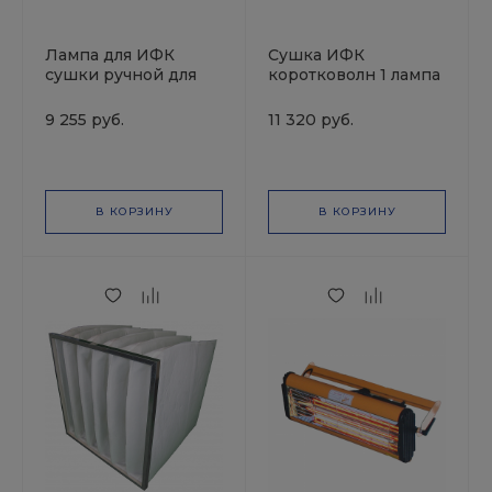
Лампа для ИФК
Сушка ИФК
сушки ручной для
коротковолн 1 лампа
РМ-53401 (1,0кВт)
(1,0кВт) ручная без
длина 380мм
штатива мех таймер
9 255 руб.
11 320 руб.
Русский Мастер
0-60мин. компакт
Русский Мастер
В КОРЗИНУ
В КОРЗИНУ