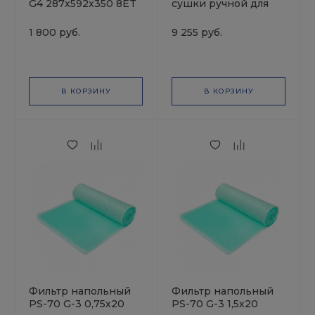
G4 287x592x350 8ET
сушки ручной для
на рамке
РМ-91952,РМ-96312
длина 400мм
1 800 руб.
9 255 руб.
Русский Мастер
В КОРЗИНУ
В КОРЗИНУ
Фильтр напольный
Фильтр напольный
РS-70 G-3 0,75х20
РS-70 G-3 1,5х20