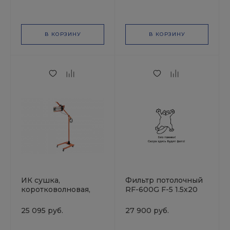
В КОРЗИНУ
В КОРЗИНУ
ИК сушка,
Фильтр потолочный
коротковолновая,
RF-600G F-5 1.5х20
таймер, штатив, 1
лампа Русский
25 095 руб.
27 900 руб.
мастер РМ-91969