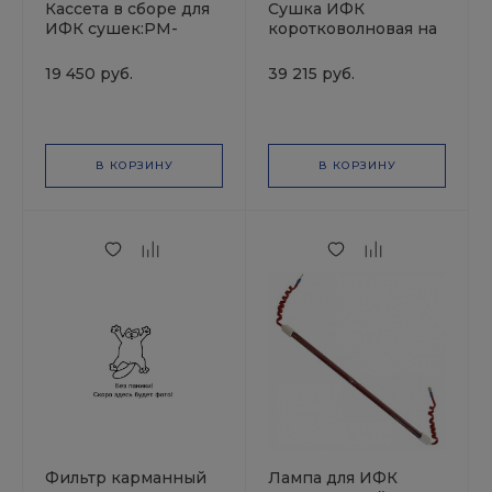
Кассета в сборе для
Сушка ИФК
ИФК сушек:PM-
коротковолновая на
91969 и PM-91976 (1.1
штативе,мех таймер,
КВт) PM-92485
2 лампы (2,2 КВт) PM-
19 450 руб.
39 215 руб.
РУССКИЙ МАСТЕР
91976 РУССКИЙ
МАСТЕР
В КОРЗИНУ
В КОРЗИНУ
Фильтр карманный
Лампа для ИФК