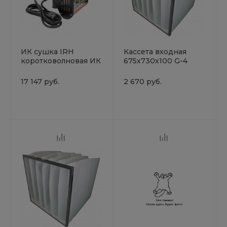
ИК сушка IRH
Кассета входная
коротковолновая ИК
675х730х100 G-4
сушка,FAVORAY, евро
NovaVerta
лампа
17 147 руб.
2 670 руб.