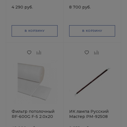
4 290 руб.
8 700 руб.
В КОРЗИНУ
В КОРЗИНУ
Фильтр потолочный
ИК лампа Русский
RF-600G F-5 2.0х20
Мастер РМ-92508
для сушек (РМ-91969
и РМ-91976)