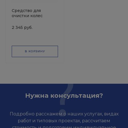
Средство для
очистки колес
автомобиля FRESH
WILL 34 (5л)
2 345 руб.
В КОРЗИНУ
Нужна консультация?
Подробно расскажем о наших услугах, видах
работ и типовых проектах, рассчитаем
стоимость и подготовим индивидуальное