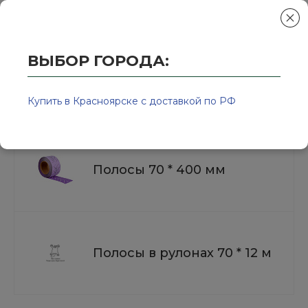
ВЫБОР ГОРОДА:
Главная
/
Колор-Авто - магазин лакокрасочной продукции и ра
Полоски шлифовальные
Купить в Красноярске с доставкой по РФ
Полосы 70 * 400 мм
Полосы в рулонах 70 * 12 м