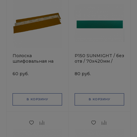
Полоска
P150 SUNMIGHT / без
шлифовальная на
отв / 70х420мм /
липучке золотистая
Полоска
70х420 Р150 без
шлифовальная
60 руб.
80 руб.
отв.SUNMIGHT
зеленая
В КОРЗИНУ
В КОРЗИНУ