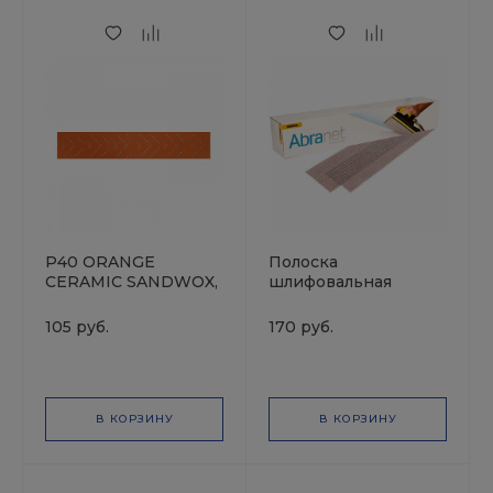
P40 ORANGE
Полоска
CERAMIC SANDWOX,
шлифовальная
14 отв. 70х420мм,
ABRANET 70*420мм
Полоска
P320 MIRKA
105 руб.
170 руб.
шлифовальная на
бумажной основе
В КОРЗИНУ
В КОРЗИНУ