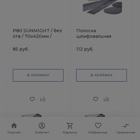
P80 SUNMIGHT / без
Полоска
отв / 70х420мм /
шлифовальная
Полоска
AUTONET 70х420мм
шлифовальная
P80 MIRKA
85 руб.
112 руб.
зеленая
В КОРЗИНУ
В КОРЗИНУ
Главная
Кабинет
Корзина
Избранные
Сравнение