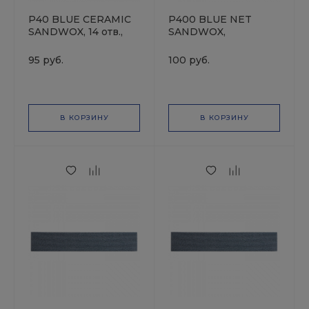
P40 BLUE CERAMIC
P400 BLUE NET
SANDWOX, 14 отв.,
SANDWOX,
70х420мм, Полоска
70*400мм, Полоска
шлифовальная на
на сетчатой основе,
95 руб.
100 руб.
бумажной основе,
оксид алюминия
керамика
В КОРЗИНУ
В КОРЗИНУ