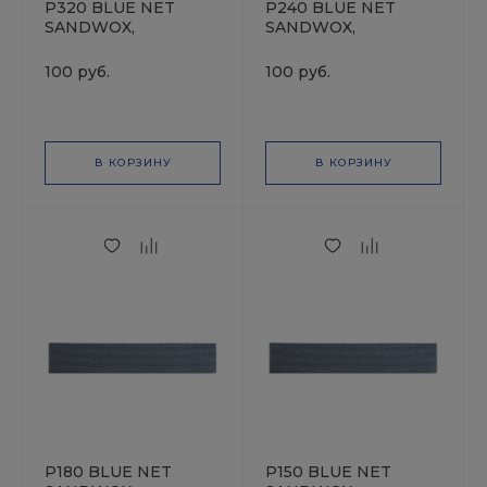
P320 BLUE NET
P240 BLUE NET
SANDWOX,
SANDWOX,
70*400мм, Полоска
70*400мм, Полоска
на сетчатой основе,
на сетчатой основе,
100 руб.
100 руб.
оксид алюминия
оксид алюминия
В КОРЗИНУ
В КОРЗИНУ
P180 BLUE NET
P150 BLUE NET