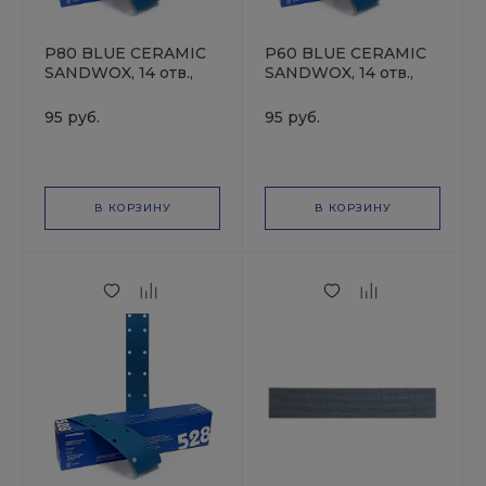
P80 BLUE CERAMIC
P60 BLUE CERAMIC
SANDWOX, 14 отв.,
SANDWOX, 14 отв.,
70х420мм, Полоска
70х420мм, Полоска
шлифовальная на
шлифовальная на
95 руб.
95 руб.
бумажной основе,
бумажной основе,
керамика
керамика
В КОРЗИНУ
В КОРЗИНУ