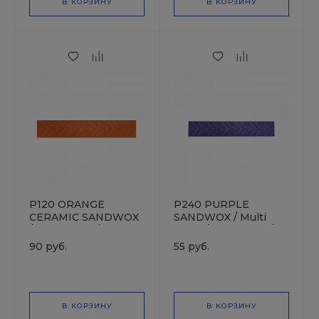
В КОРЗИНУ
В КОРЗИНУ
P120 ORANGE
P240 PURPLE
CERAMIC SANDWOX
SANDWOX / Multi
/ Multi holes /
holes / 70х400мм /
70х400мм / Полоска
Полоска
90 руб.
55 руб.
шлифовальная на
шлифовальная на
бумажной основе
плёночной основе
В КОРЗИНУ
В КОРЗИНУ