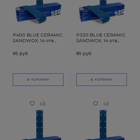
P400 BLUE CERAMIC
P320 BLUE CERAMIC
SANDWOX, 14 отв.,
SANDWOX, 14 отв.,
70х420мм, Полоска
70х420мм, Полоска
шлифовальная на
шлифовальная на
85 руб.
85 руб.
бумажной основе,
бумажной основе,
керамика
керамика
В КОРЗИНУ
В КОРЗИНУ