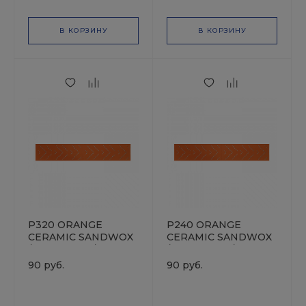
В КОРЗИНУ
В КОРЗИНУ
P320 ORANGE
P240 ORANGE
CERAMIC SANDWOX
CERAMIC SANDWOX
/ Multi holes /
/ Multi holes /
70х400мм / Полоска
70х400мм / Полоска
90 руб.
90 руб.
шлифовальная на
шлифовальная на
бумажной основе
бумажной основе