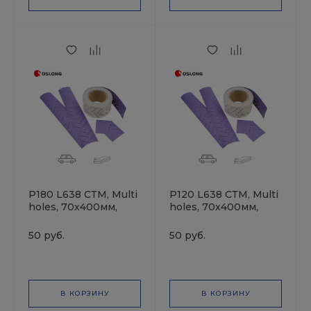
P180 L638 СТМ, Multi
P120 L638 СТМ, Multi
holes, 70х400мм,
holes, 70х400мм,
Полоска
Полоска
шлифовальная на
шлифовальная на
50 руб.
50 руб.
плёночной основе
плёночной основе
В КОРЗИНУ
В КОРЗИНУ