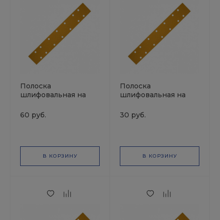
Полоска
Полоска
шлифовальная на
шлифовальная на
липучке GOLD
липучке GOLD
70x420мм Р80
70x420мм Р320
60 руб.
30 руб.
14отв.MIRKA
14отв.MIRKA
В КОРЗИНУ
В КОРЗИНУ