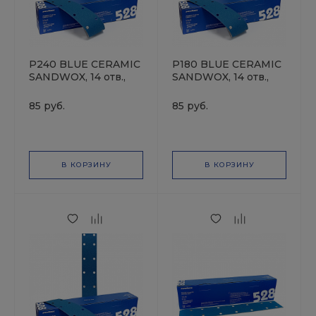
P240 BLUE CERAMIC
P180 BLUE CERAMIC
SANDWOX, 14 отв.,
SANDWOX, 14 отв.,
70х420мм, Полоска
70х420мм, Полоска
шлифовальная на
шлифовальная на
85 руб.
85 руб.
бумажной основе,
бумажной основе,
керамика
керамика
В КОРЗИНУ
В КОРЗИНУ