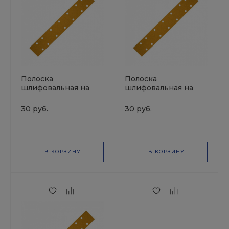
Полоска
Полоска
шлифовальная на
шлифовальная на
липучке GOLD
липучке GOLD
70x420мм Р240
70x420мм Р180
30 руб.
30 руб.
14отв.MIRKA
14отв.MIRKA
В КОРЗИНУ
В КОРЗИНУ