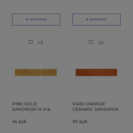
оксид алюминия
оксид алюминия
В КОРЗИНУ
В КОРЗИНУ
P180 GOLD
P400 ORANGE
SANDWOX 14 отв.
CERAMIC SANDWOX
70х400мм Полоска
/ Multi holes /
шлифовальная на
70х400мм / Полоска
45 руб.
90 руб.
бумажной основе,
шлифовальная на
оксид алюминия
бумажной основе