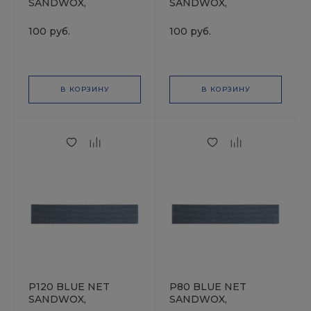
SANDWOX,
SANDWOX,
70*400мм, Полоска
70*400мм, Полоска
на сетчатой основе,
на сетчатой основе,
100 руб.
100 руб.
оксид алюминия
оксид алюминия
В КОРЗИНУ
В КОРЗИНУ
P120 BLUE NET
P80 BLUE NET
SANDWOX,
SANDWOX,