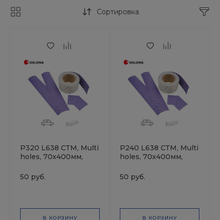
Сортировка
P320 L638 СТМ, Multi
P240 L638 СТМ, Multi
holes, 70х400мм,
holes, 70х400мм,
Полоска
Полоска
шлифовальная на
шлифовальная на
50 руб.
50 руб.
плёночной основе
плёночной основе
В КОРЗИНУ
В КОРЗИНУ