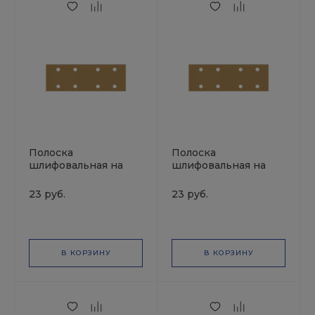
Полоска
Полоска
шлифовальная на
шлифовальная на
липучке золотистая
липучке золотистая
70х198 Р320
70х198 Р240
23 руб.
23 руб.
8отв.SUNMIGHT
8отв.SUNMIGHT
В КОРЗИНУ
В КОРЗИНУ