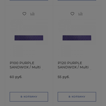
P100 PURPLE
P120 PURPLE
SANDWOX / Multi
SANDWOX / Multi
holes / 70х400мм /
holes / 70х400мм /
Полоска
Полоска
60 руб.
55 руб.
шлифовальная на
шлифовальная на
плёночной основе
плёночной основе
В КОРЗИНУ
В КОРЗИНУ