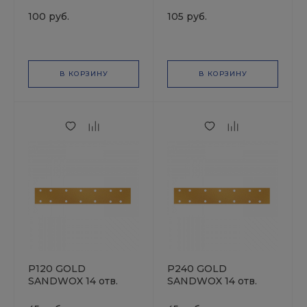
70*400мм, Полоска
70*400мм, Полоска
на сетчатой основе,
на сетчатой основе,
100 руб.
105 руб.
оксид алюминия
оксид алюминия
В КОРЗИНУ
В КОРЗИНУ
P120 GOLD
P240 GOLD
SANDWOX 14 отв.
SANDWOX 14 отв.
70х400мм Полоска
70х400мм Полоска
шлифовальная на
шлифовальная на