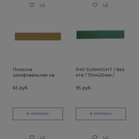
Полоска
P40 SUNMIGHT / без
шлифовальная на
отв / 70х420мм /
липучке золотистая
Полоска
70х420 Р80 без
шлифовальная
65 руб.
95 руб.
отв.SUNMIGHT
зеленая
В КОРЗИНУ
В КОРЗИНУ