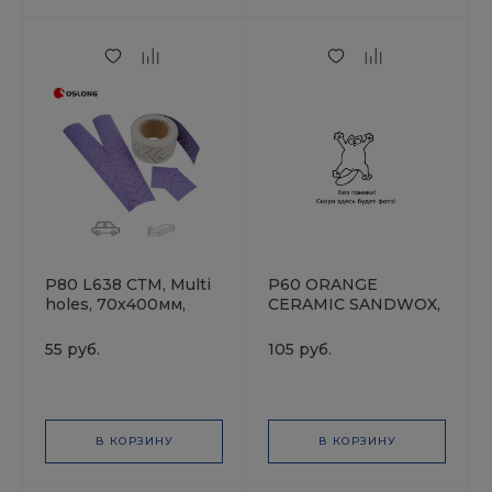
P80 L638 СТМ, Multi
P60 ORANGE
holes, 70х400мм,
CERAMIC SANDWOX,
Полоска
14 отв. 70х420мм,
шлифовальная на
Полоска
55 руб.
105 руб.
плёночной основе
шлифовальная на
бумажной основе
В КОРЗИНУ
В КОРЗИНУ