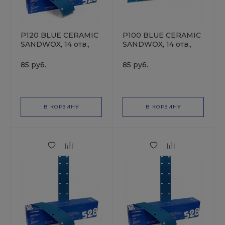
P120 BLUE CERAMIC
P100 BLUE CERAMIC
SANDWOX, 14 отв.,
SANDWOX, 14 отв.,
70х420мм, Полоска
70х420мм, Полоска
шлифовальная на
шлифовальная на
85 руб.
85 руб.
бумажной основе,
бумажной основе,
керамика
керамика
В КОРЗИНУ
В КОРЗИНУ