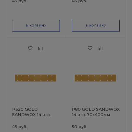
45 руб.
45 руб.
бумажной основе,
бумажной основе,
оксид алюминия
оксид алюминия
В КОРЗИНУ
В КОРЗИНУ
P320 GOLD
P80 GOLD SANDWOX
SANDWOX 14 отв.
14 отв. 70х400мм
70х400мм Полоска
Полоска
шлифовальная на
шлифовальная на
45 руб.
50 руб.
бумажной основе,
бумажной основе,