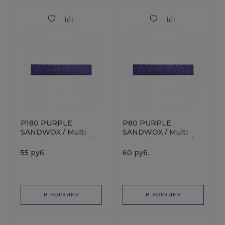
P180 PURPLE
P80 PURPLE
SANDWOX / Multi
SANDWOX / Multi
holes / 70х400мм /
holes / 70х400мм /
Полоска
Полоска
55 руб.
60 руб.
шлифовальная на
шлифовальная на
плёночной основе
плёночной основе
В КОРЗИНУ
В КОРЗИНУ