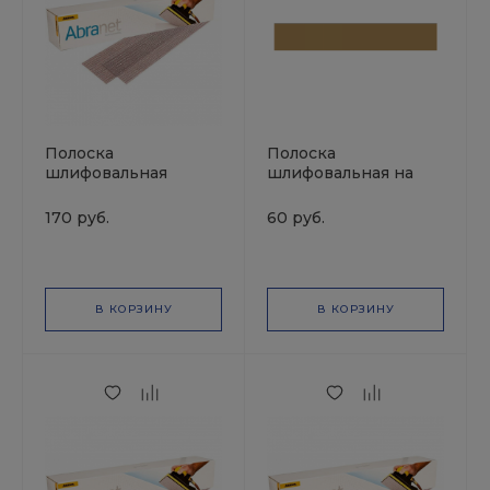
Полоска
Полоска
шлифовальная
шлифовальная на
ABRANET 70*420мм
липучке золотистая
P150 MIRKA
70х420 Р100 без
170 руб.
60 руб.
отв.SUNMIGHT
В КОРЗИНУ
В КОРЗИНУ