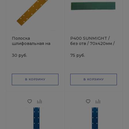
Полоска
P400 SUNMIGHT /
шлифовальная на
без отв / 70х420мм /
липучке GOLD
Полоска
70x420мм Р120
шлифовальная
30 руб.
75 руб.
14отв.MIRKA
зеленая
В КОРЗИНУ
В КОРЗИНУ