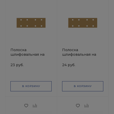
Полоска
Полоска
шлифовальная на
шлифовальная на
липучке золотистая
липучке золотистая
70х198 Р180
70х198 Р120
23 руб.
24 руб.
8отв.SUNMIGHT
8отв.SUNMIGHT
В КОРЗИНУ
В КОРЗИНУ