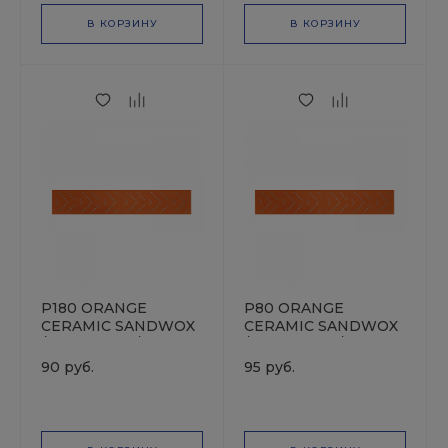
В КОРЗИНУ
В КОРЗИНУ
P180 ORANGE
P80 ORANGE
CERAMIC SANDWOX
CERAMIC SANDWOX
/ Multi holes /
/ Multi holes /
70х400мм / Полоска
70х400мм / Полоска
90 руб.
95 руб.
шлифовальная на
шлифовальная на
бумажной основе
бумажной основе