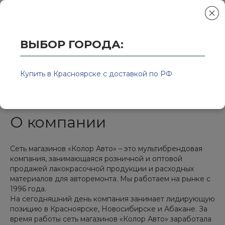
ВЫБОР ГОРОДА:
Главная
/
Колор-Авто - магазин лакокрасочной продукции и ра
О компании
Купить в Красноярске с доставкой по РФ
О компании
Сеть магазинов «Колор Авто» – это мультибрендовая
компания, занимающаяся розничной и оптовой
продажей лакокрасочной продукции и расходных
материалов для авторемонта. Мы работаем на рынке с
1996 года.
На сегодняшний день компания занимает лидирующую
позицию в Красноярске, Новосибирске и Абакане. За
время работы сеть магазинов «Колор Авто» заработала