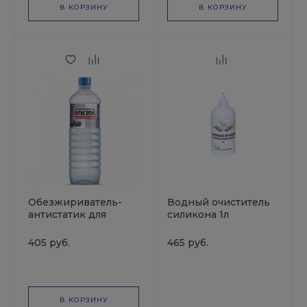
В КОРЗИНУ
В КОРЗИНУ
Обезжириватель-
Водный очиститель
антистатик для
силикона 1л
пластиковых деталей
ProColorEast
0,9л СИНТЕЗ
405 руб.
465 руб.
В КОРЗИНУ