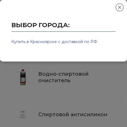
ВЫБОР ГОРОДА:
Главная
/
Колор-Авто - магазин лакокрасочной продукции и ра
Водно-спиртовые очистители и
Купить в Красноярске с доставкой по РФ
антистатики
Водно-спиртовой
очиститель
Спиртовой антисиликон