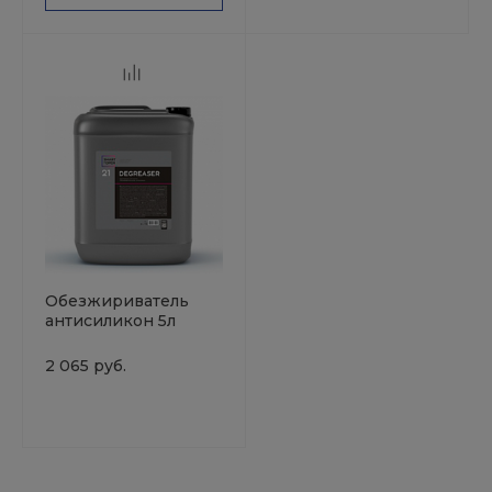
Обезжириватель
антисиликон 5л
Smart Degreaser 21
SMART OPEN
2 065 руб.