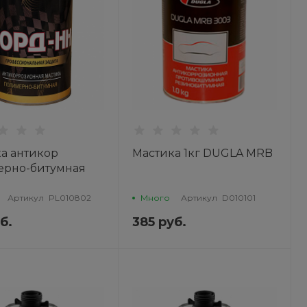
а антикор
Мастика 1кг DUGLA MRB
ерно-битумная
 Корд-НН
ХИМ
Артикул
PL010802
Много
Артикул
D010101
б.
385 руб.