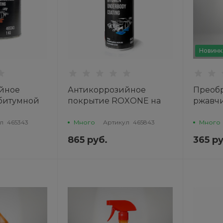
Новинк
йное
Антикоррозийное
Преобр
 битумной
покрытие ROXONE на
ржавчи
сть,
битумной основе,
мл AG
мое,
неокрашиваемое,
л
465343
Много
Артикул
465843
Много
65343
чёрное, 1 л
865 руб.
365 ру