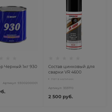
р Черный 1кг 930
Состав цинковый для
сварки VR 4600
аэрозоль 400мл
Нет в наличии
TEROSON
Артикул
9300200001
Артикул
333170
уб.
2 500 руб.