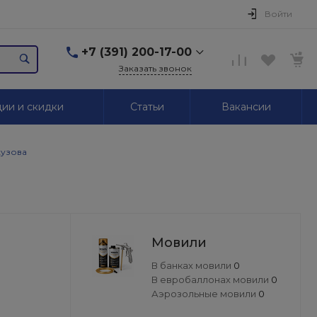
Войти
+7 (391) 200-17-00
Заказать звонок
+7 (391) 200-17-00
ии и скидки
Статьи
Вакансии
г. Красноярск,
Маерчака, 51/2
Пн-Пт: 09.00-18.00 Сб,
Вс. Выходной
кузова
2595939@mail.ru
+7 (391) 246-05-01
г. Красноярск,
Красномосковская, 76
Пн-Сб: 09.00-19.00 Вс.
Мовили
Выходной
В банках мовили
0
+7 (319) 218-03-30
В евробаллонах мовили
0
г. Красноярск,
Аэрозольные мовили
0
Калинина, 64
Пн-Сб: 09.00-18.00 Вс.