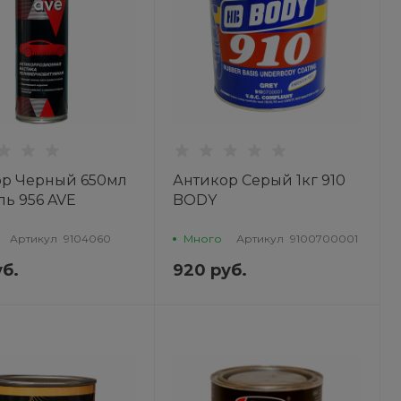
ор Черный 650мл
Антикор Серый 1кг 910
ль 956 AVE
BODY
Артикул
9104060
Много
Артикул
9100700001
уб.
920 руб.