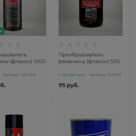
а
азователь
Преобразователь
ны (флакон) 1000
ржавчины (флакон) 500
AT
мл AGAT
Артикул
FD0109
Достаточно
Артикул
FD0107
б.
95 руб.