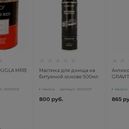
 DUGLA MRB
Мастика для днища на
Антико
битумной основе 500мл
GRAVI
MOTiP®
л
D010103
Много
Артикул
000007
Много
800 руб.
865 ру