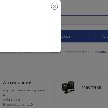
mail.ru
ы
Системы цветоподбора
Акц
сходных материалов для авторемонта
/
Каталог товаров
/
Защита 
Антигравий
Мастика
Аэрозольные антигравии
0
В банках
0
В евробаллонах
0