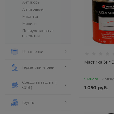
Антикоры
Антигравий
Мастика
Мовили
Полиуретановые
покрытия
Шпатлёвки
Мастика 3кг
Герметики и клеи
Много
Артику
Средства защиты (
1 050 руб.
СИЗ )
Грунты