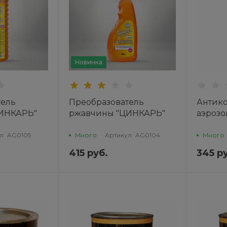
Новинка
тель
Преобразователь
Антик
ИНКАРЬ"
ржавчины "ЦИНКАРЬ"
аэрозо
0 мл AGAT
(триггер-спрей) 500 мл
AGAT
л
AG0105
Много
Артикул
AG0104
Много
415 руб.
345 р