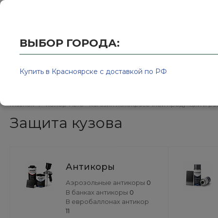
Купить в Красноярске с доставкой по РФ
2595939@
ВЫБОР ГОРОДА:
Купить в Красноярске с доставкой по РФ
Каталог товаров
Бренд
Главная
/
Колор-Авто - магазин лакокрасочной продукции и ра
Защита кузова
Антикоры
Аэрозольные антикоры
0
В банках антикоры
0
В евробаллонах антикор
11