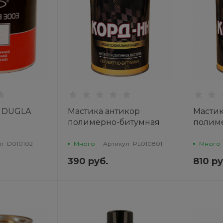
г DUGLA
Мастика антикор
Мастик
полимерно-битумная
полим
1кг Корд-НН ПОЛИХИМ
2,2 кг
ПОЛИ
л
D010102
Много
Артикул
PL010801
Много
390 руб.
810 ру