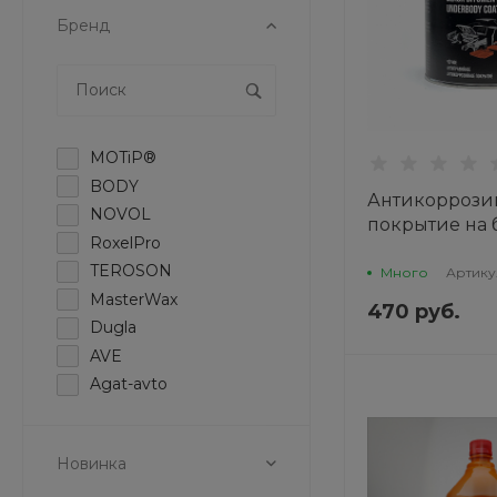
Бренд
MOTiP®
BODY
Антикоррози
NOVOL
покрытие на
RoxelPro
основе под ки
TEROSON
неокрашивае
Много
Артику
чёрное, 1кг 4
MasterWax
470 руб.
ROXELPRO
Dugla
AVE
Agat-avto
Новинка