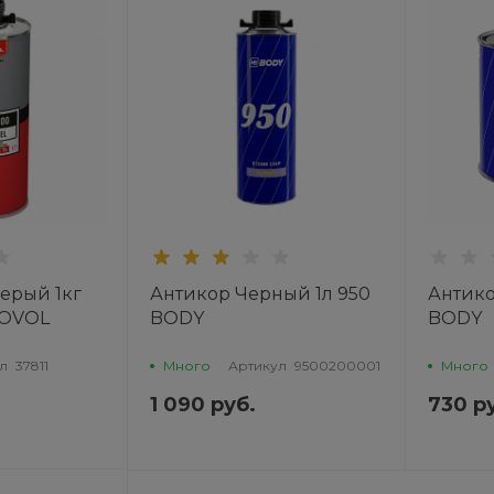
ерый 1кг
Антикор Черный 1л 950
Антико
NOVOL
BODY
BODY
л
37811
Много
Артикул
9500200001
Много
1 090 руб.
730 р