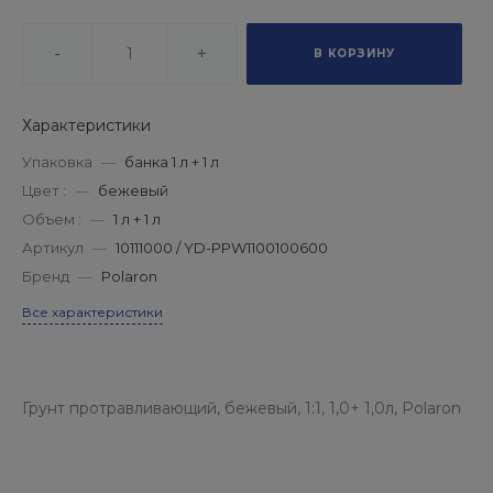
-
+
В КОРЗИНУ
Характеристики
Упаковка
—
банка 1 л + 1 л
Цвет :
—
бежевый
Объем :
—
1 л + 1 л
Артикул
—
10111000 / YD-PPW1100100600
Бренд
—
Polaron
Все характеристики
Грунт протравливающий, бежевый, 1:1, 1,0+ 1,0л, Polaron