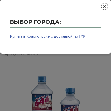
ВЫБОР ГОРОДА:
Главная
/
Колор-Авто - магазин лакокрасочной продукции и ра
Растворитель 646 0,9л ТУ СИНТЕЗ
Купить в Красноярске с доставкой по РФ
Артикул
СИН64609ТУ