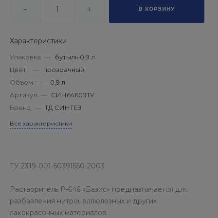
-
+
В КОРЗИНУ
Характеристики
Упаковка
—
бутыль 0,9 л
Цвет :
—
прозрачный
Объем :
—
0,9 л
Артикул
—
СИН64609ТУ
Бренд
—
ТД СИНТЕЗ
Все характеристики
ТУ 2319-001-50391550-2003
Растворитель Р-646 «Базис» предназначается для
разбавления нитроцеллюлозных и других
лакокрасочных материалов.