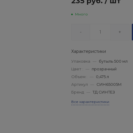
235 руб.
/
шт
Много
-
+
Характеристики
Упаковка
—
бутыль 500 мл
Цвет :
—
прозрачный
Объем :
—
0,475 л
Артикул
—
СИН65005М
Бренд
—
ТД СИНТЕЗ
Все характеристики