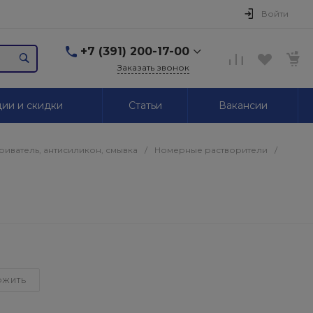
Войти
+7 (391) 200-17-00
Заказать звонок
+7 (391) 200-17-00
ии и скидки
Статьи
Вакансии
г. Красноярск,
Маерчака, 51/2
Пн-Пт: 09.00-18.00 Сб,
Вс. Выходной
иватель, антисиликон, смывка
/
Номерные растворители
/
2595939@mail.ru
+7 (391) 246-05-01
г. Красноярск,
Красномосковская, 76
Пн-Сб: 09.00-19.00 Вс.
Выходной
+7 (319) 218-03-30
ОЖИТЬ
г. Красноярск,
Калинина, 64
Пн-Сб: 09.00-18.00 Вс.