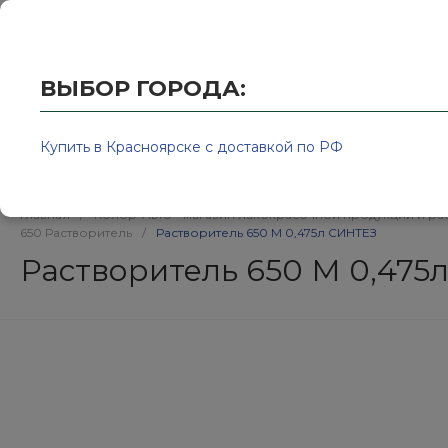
Купить в Красноярске с доставкой по РФ
2595939@
ВЫБОР ГОРОДА:
Купить в Красноярске с доставкой по РФ
Каталог товаров
Бренд
Главная
/
Колор-Авто - магазин лакокрасочной продукции и ра
650 Растворитель
/
Растворитель 650 М 0,475л СИНТЕЗ
Растворитель 650 М 0,475