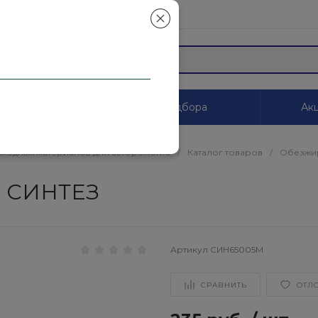
mail.ru
ы
Системы цветоподбора
Акц
сходных материалов для авторемонта
/
Каталог товаров
/
Обезжир
л СИНТЕЗ
Артикул
СИН65005М
СРАВНИТЬ
ОТЛ