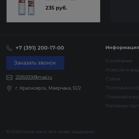
235 руб.
Информаци
+7 (391) 200-17-00
О компании
Заказать звонок
Новости и акц
2595939@mail.ru
Статьи
Политика кон
г. Красноярск, Маерчака, 51/2
Пользователь
Магазины пар
© 2026 Колор-Авто, Все права защищены