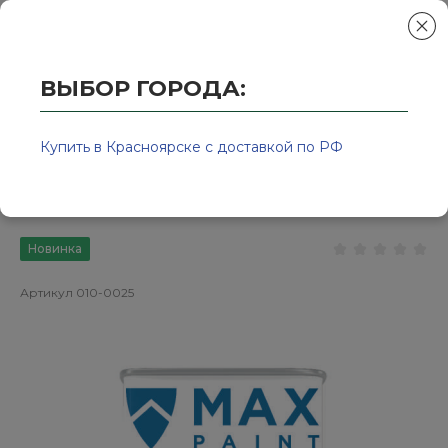
ВЫБОР ГОРОДА:
Главная
/
Колор-Авто - магазин лакокрасочной продукции и ра
Разбавитель стандартный (4л) MAX
Купить в Красноярске с доставкой по РФ
Paint
Новинка
Артикул
010-0025