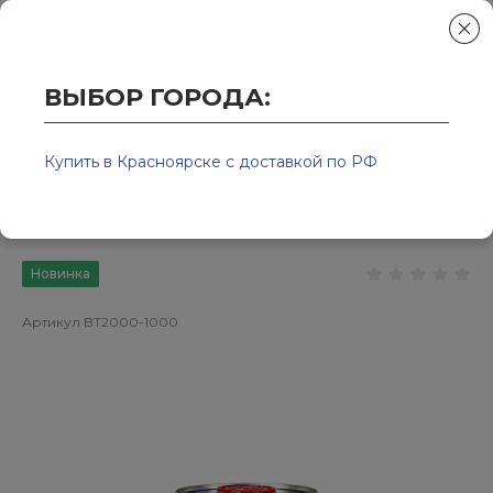
ВЫБОР ГОРОДА:
Главная
/
Колор-Авто - магазин лакокрасочной продукции и ра
Разбавитель для базовых эмалей,
Купить в Красноярске с доставкой по РФ
LORITONE 1л
Новинка
Артикул
BT2000-1000