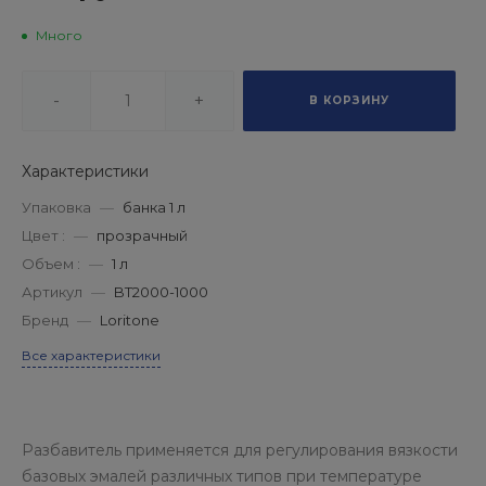
Много
-
+
В КОРЗИНУ
Характеристики
Упаковка
—
банка 1 л
Цвет :
—
прозрачный
Объем :
—
1 л
Артикул
—
BT2000-1000
Бренд
—
Loritone
Все характеристики
Разбавитель применяется для регулирования вязкости
базовых эмалей различных типов при температуре