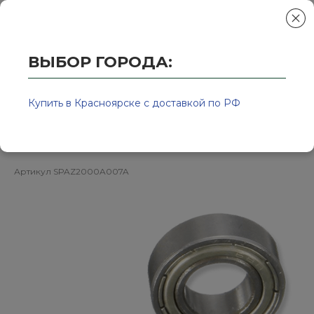
ВЫБОР ГОРОДА:
Главная
/
Колор-Авто - магазин лакокрасочной продукции и ра
Подшипник для аппарата Cyclon
Купить в Красноярске с доставкой по РФ
Z020K KOCHCHEMIE
Артикул
SPAZ2000A007A