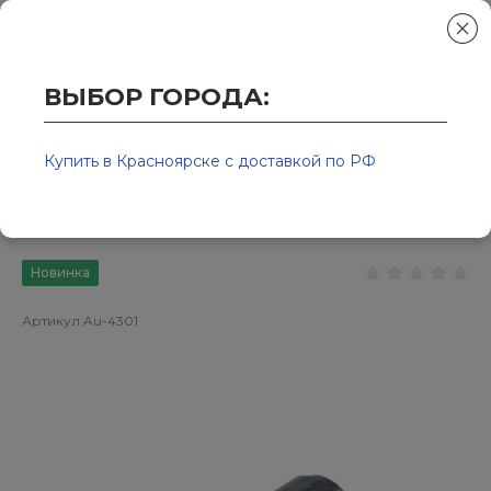
ВЫБОР ГОРОДА:
Главная
/
Колор-Авто - магазин лакокрасочной продукции и ра
Быстросъёмное соединение
Купить в Красноярске с доставкой по РФ
резьба ¼ наружная
Новинка
Артикул
Au-4301