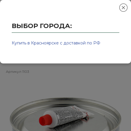
ВЫБОР ГОРОДА:
Главная
/
Колор-Авто - магазин лакокрасочной продукции и ра
Шпатлевка универсальная 1кг Uni
Купить в Красноярске с доставкой по РФ
NOVOL
Артикул
1103