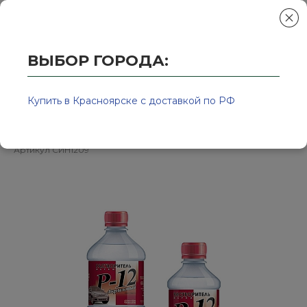
ВЫБОР ГОРОДА:
Главная
/
Колор-Авто - магазин лакокрасочной продукции и ра
Pастворитель Р-12 0,9л ТУ СИНТЕЗ
Купить в Красноярске с доставкой по РФ
Артикул
СИН1209