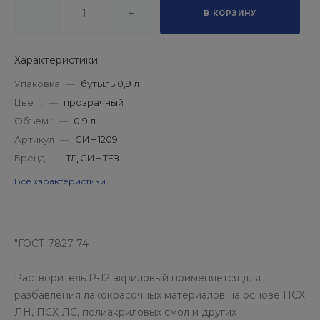
-
+
В КОРЗИНУ
Характеристики
Упаковка
—
бутыль 0,9 л
Цвет :
—
прозрачный
Объем :
—
0,9 л
Артикул
—
СИН1209
Бренд
—
ТД СИНТЕЗ
Все характеристики
"ГОСТ 7827-74
Растворитель Р-12 акриловый применяется для
разбавления лакокрасочных материалов на основе ПСХ
ЛН, ПСХ ЛС, полиакриловых смол и других