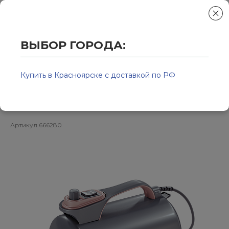
ВЫБОР ГОРОДА:
Главная
/
Колор-Авто - магазин лакокрасочной продукции и ра
Турбосушка ОБДУВКА одна-
Купить в Красноярске с доставкой по РФ
турбинная - 2800 Вт 666280
Артикул
666280