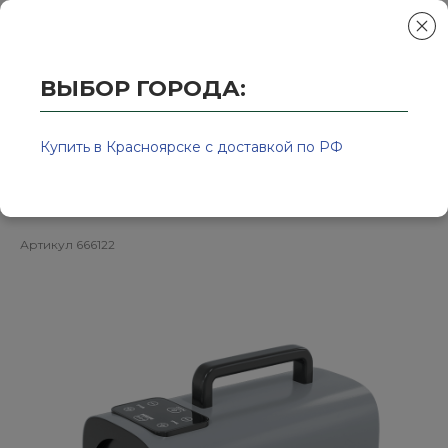
ВЫБОР ГОРОДА:
Главная
/
Колор-Авто - магазин лакокрасочной продукции и ра
Турбосушка ОБДУВКА одна-
Купить в Красноярске с доставкой по РФ
турбинная - 2200 Вт 666122
Артикул
666122