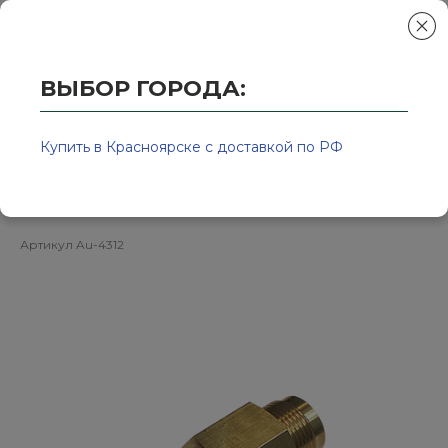
ВЫБОР ГОРОДА:
Главная
/
Колор-Авто - магазин лакокрасочной продукции и ра
Cоединительная муфтра 1/2дюйма.
Купить в Красноярске с доставкой по РФ
Металл Au-4312
Артикул
Au-4312