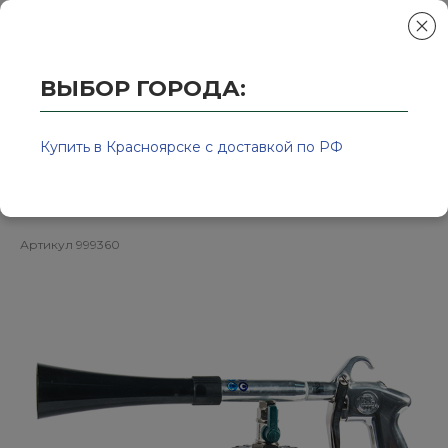
ВЫБОР ГОРОДА:
Главная
/
Колор-Авто - магазин лакокрасочной продукции и ра
Аппарат для химчистки циклон
Купить в Красноярске с доставкой по РФ
Cyclone Black Z 020 KOCHCHEMIE
Артикул
999360