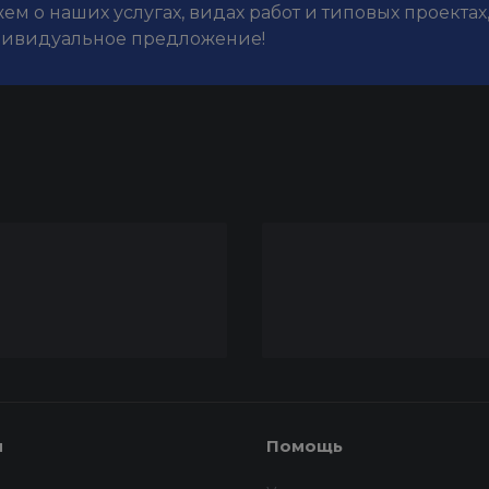
м о наших услугах, видах работ и типовых проектах
дивидуальное предложение!
я
Помощь