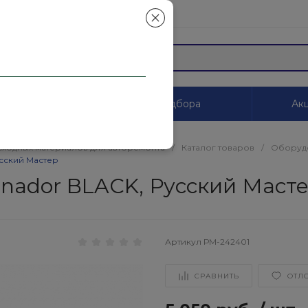
mail.ru
ы
Системы цветоподбора
Акц
сходных материалов для авторемонта
/
Каталог товаров
/
Оборуд
усский Мастер
rnador BLACK, Русский Маст
Артикул
РМ-242401
СРАВНИТЬ
ОТЛ