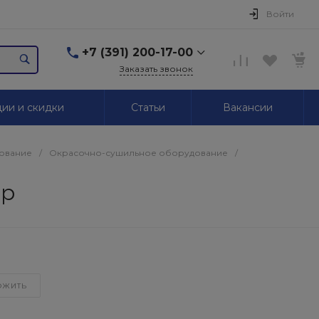
Войти
+7 (391) 200-17-00
Заказать звонок
+7 (391) 200-17-00
ии и скидки
Статьи
Вакансии
г. Красноярск,
Маерчака, 51/2
Пн-Пт: 09.00-18.00 Сб,
Вс. Выходной
ование
/
Окрасочно-сушильное оборудование
/
2595939@mail.ru
ер
+7 (391) 246-05-01
г. Красноярск,
Красномосковская, 76
Пн-Сб: 09.00-19.00 Вс.
Выходной
+7 (319) 218-03-30
ОЖИТЬ
г. Красноярск,
Калинина, 64
Пн-Сб: 09.00-18.00 Вс.