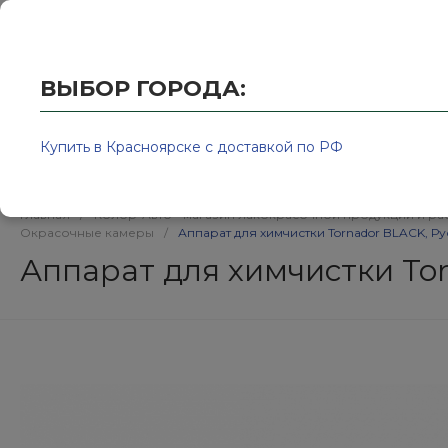
Купить в Красноярске с доставкой по РФ
2595939@
ВЫБОР ГОРОДА:
Купить в Красноярске с доставкой по РФ
Каталог товаров
Бренд
Главная
/
Колор-Авто - магазин лакокрасочной продукции и ра
Окрасочные камеры
/
Аппарат для химчистки Tornador BLACK, Р
Аппарат для химчистки To