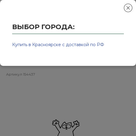
ВЫБОР ГОРОДА:
Главная
/
Колор-Авто - магазин лакокрасочной продукции и ра
Материал шлифовальный ProFlex
Купить в Красноярске с доставкой по РФ
Mercury 29mm x 35mm P1500
Артикул
154437