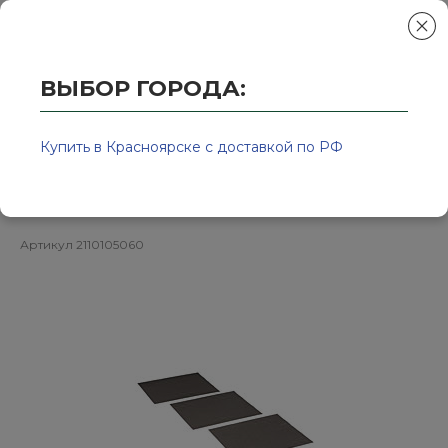
ВЫБОР ГОРОДА:
Главная
/
Колор-Авто - магазин лакокрасочной продукции и ра
Р60 / 230*280мм / Бумага
Купить в Красноярске с доставкой по РФ
шлифовальная водостойкая
Артикул
2110105060