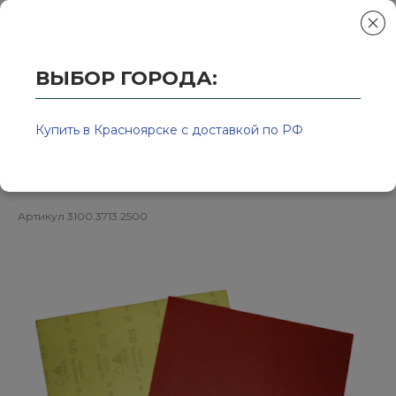
ВЫБОР ГОРОДА:
Главная
/
Колор-Авто - магазин лакокрасочной продукции и ра
Р2500 / 230*280мм / Бумага
Купить в Красноярске с доставкой по РФ
шлифовальная водостойкая
Артикул
3100.3713.2500