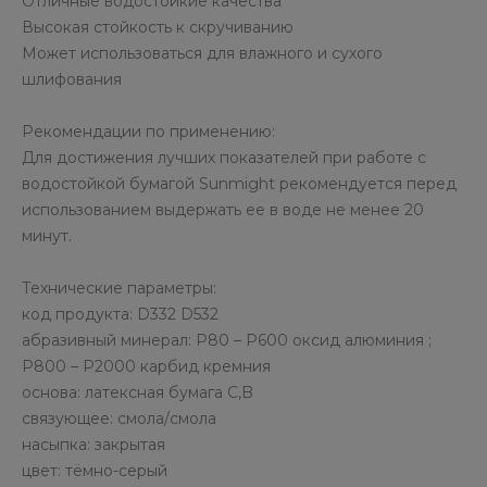
Отличные водостойкие качества
Высокая стойкость к скручиванию
Может использоваться для влажного и сухого
шлифования
Рекомендации по применению:
Для достижения лучших показателей при работе с
водостойкой бумагой Sunmight рекомендуется перед
использованием выдержать ее в воде не менее 20
минут.
Технические параметры:
код продукта: D332 D532
абразивный минерал: Р80 – Р600 оксид алюминия ;
Р800 – Р2000 карбид кремния
основа: латексная бумага С,B
связующее: смола/смола
насыпка: закрытая
цвет: тёмно-серый