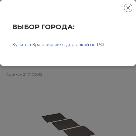
ВЫБОР ГОРОДА:
Главная
/
Колор-Авто - магазин лакокрасочной продукции и ра
Р120 / 230*280мм / Бумага
Купить в Красноярске с доставкой по РФ
шлифовальная водостойкая
Артикул
2110105012