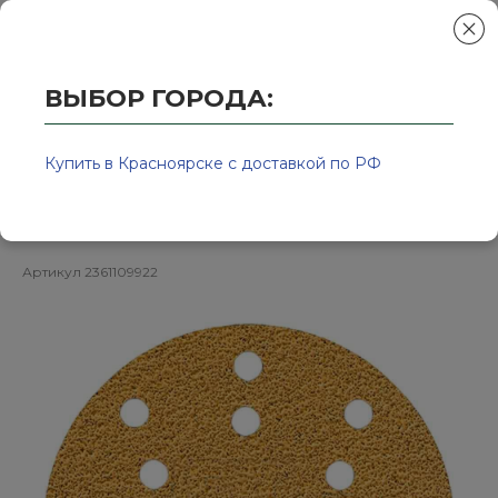
ВЫБОР ГОРОДА:
Главная
/
Колор-Авто - магазин лакокрасочной продукции и ра
Круг шлифовальный GOLD D150
Купить в Красноярске с доставкой по РФ
Р220 15отв MIRKA
Артикул
2361109922