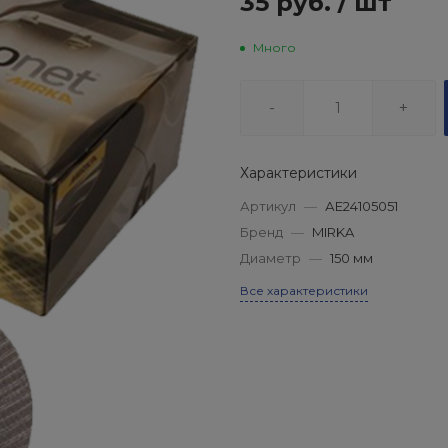
35 руб.
/
шт
Много
-
+
Характеристики
Артикул
—
АЕ24105051
Бренд
—
MIRKA
Диаметр
—
150 мм
Все характеристики