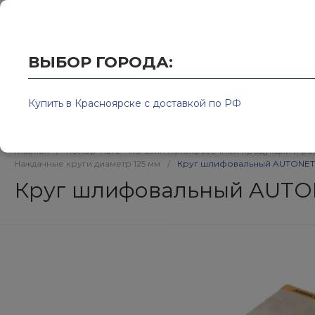
Купить в Красноярске с доставкой по РФ
2595939@
ВЫБОР ГОРОДА:
Купить в Красноярске с доставкой по РФ
Каталог товаров
Бренд
Главная
/
Колор-Авто - магазин лакокрасочной продукции и ра
Наждачные круги диаметр 125 мм
/
Круг шлифовальный AUTONET 
Круг шлифовальный AUTO