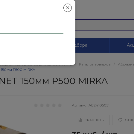
mail.ru
ы
Системы цветоподбора
Акц
сходных материалов для авторемонта
/
Каталог товаров
/
Абразив
150мм Р500 MIRKA
NET 150мм Р500 MIRKA
Артикул
АЕ24105051
СРАВНИТЬ
ОТЛ