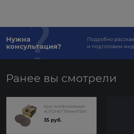
Нужна
Подробно расскаже
консультация?
и подготовим ин
Ранее вы смотрели
Круг шлифовальный
AUTONET 150мм Р500
MIRKA
35 руб.