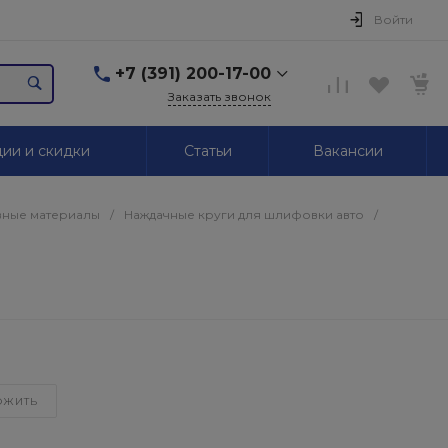
Войти
+7 (391) 200-17-00
Заказать звонок
+7 (391) 200-17-00
ии и скидки
Статьи
Вакансии
г. Красноярск,
Маерчака, 51/2
Пн-Пт: 09.00-18.00 Сб,
Вс. Выходной
ные материалы
/
Наждачные круги для шлифовки авто
/
2595939@mail.ru
+7 (391) 246-05-01
г. Красноярск,
Красномосковская, 76
Пн-Сб: 09.00-19.00 Вс.
Выходной
+7 (319) 218-03-30
ОЖИТЬ
г. Красноярск,
Калинина, 64
Пн-Сб: 09.00-18.00 Вс.