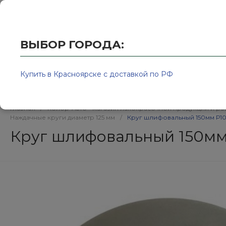
Купить в Красноярске с доставкой по РФ
2595939@
ВЫБОР ГОРОДА:
Купить в Красноярске с доставкой по РФ
Каталог товаров
Бренд
Главная
/
Колор-Авто - магазин лакокрасочной продукции и ра
Наждачные круги диаметр 125 мм
/
Круг шлифовальный 150мм Р10
Круг шлифовальный 150мм