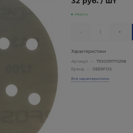
32 руб.
/
шт
Много
-
+
Характеристики
Артикул
—
7930091770298
Бренд
—
DEERFOS
Все характеристики