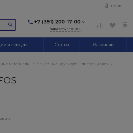
Войти
+7 (391) 200-17-00
Заказать звонок
+7 (391) 200-17-00
ии и скидки
Статьи
Вакансии
г. Красноярск,
Маерчака, 51/2
Пн-Пт: 09.00-18.00 Сб,
Вс. Выходной
ные материалы
/
Наждачные круги для шлифовки авто
/
2595939@mail.ru
RFOS
+7 (391) 246-05-01
г. Красноярск,
Красномосковская, 76
Пн-Сб: 09.00-19.00 Вс.
Выходной
+7 (319) 218-03-30
ОЖИТЬ
г. Красноярск,
Калинина, 64
Пн-Сб: 09.00-18.00 Вс.