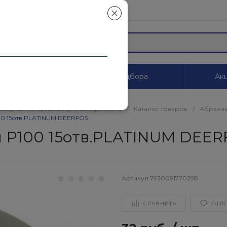
mail.ru
ы
Системы цветоподбора
Акц
сходных материалов для авторемонта
/
Каталог товаров
/
Абразив
0 15отв.PLATINUM DEERFOS
 Р100 15отв.PLATINUM DEE
Артикул
7930091770298
СРАВНИТЬ
ОТЛ