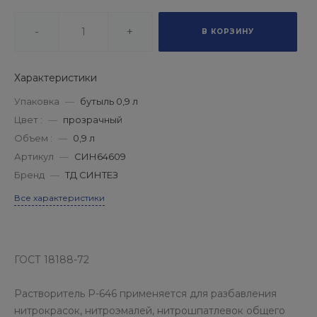
-
+
В КОРЗИНУ
Характеристики
Упаковка
—
бутыль 0,9 л
Цвет :
—
прозрачный
Объем :
—
0,9 л
Артикул
—
СИН64609
Бренд
—
ТД СИНТЕЗ
Все характеристики
ГОСТ 18188-72
Растворитель Р-646 применяется для разбавления
нитрокрасок, нитроэмалей, нитрошпатлевок общего