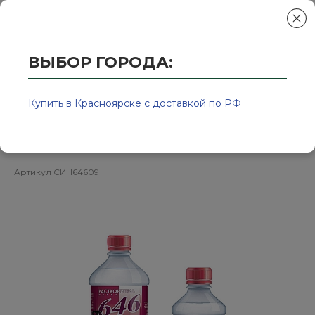
ВЫБОР ГОРОДА:
Главная
/
Колор-Авто - магазин лакокрасочной продукции и ра
Растворитель 646 0,9л ГОСТ
Купить в Красноярске с доставкой по РФ
СИНТЕЗ
Артикул
СИН64609