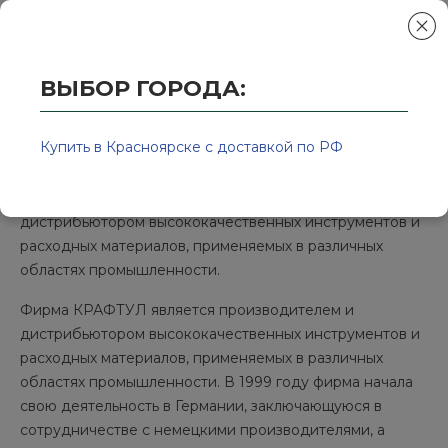
ВЫБОР ГОРОДА:
Главная
/
Колор-Авто - магазин лакокрасочной продукции и ра
Kraftool
Купить в Красноярске с доставкой по РФ
Фирма КРАФТУЛ является производителем и
дистрибьютором высококачественных инструментов и
расходных материалов, применяемых в различных
областях промышленности.
Фирма КРАФТУЛ является производителем и
дистрибьютором высококачественных инструментов и
расходных материалов, применяемых в различных
областях промышленности. В 1999 году фирма начала
свою деятельность в Германии, заключающуюся в
сотрудничестве с немецкими производителями, а