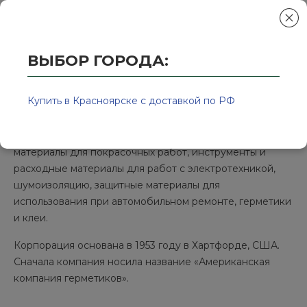
ВЫБОР ГОРОДА:
Главная
/
Колор-Авто - магазин лакокрасочной продукции и ра
MATEQUS
Купить в Красноярске с доставкой по РФ
MATEQUS — торговая марка, которая производит
материалы для покрасочных работ, инструменты и
расходные материалы для работ с электротехникой,
шумоизоляцию, защитные материалы для
использования при автомобильном ремонте, герметики
и клеи.
Корпорация основана в 1953 году в Хартфорде, США.
Сначала компания носила название «Американская
компания герметиков».