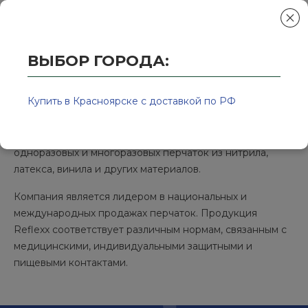
ВЫБОР ГОРОДА:
Главная
/
Колор-Авто - магазин лакокрасочной продукции и ра
Reflexx
Купить в Красноярске с доставкой по РФ
Reflexx — итальянский бренд, производитель
одноразовых и многоразовых перчаток из нитрила,
латекса, винила и других материалов.
Компания является лидером в национальных и
международных продажах перчаток. Продукция
Reflexx соответствует различным нормам, связанным с
медицинскими, индивидуальными защитными и
пищевыми контактами.