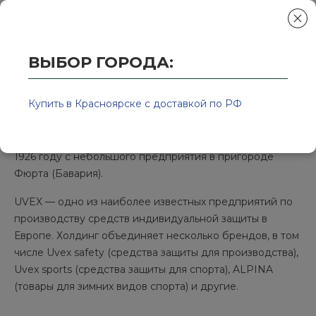
ВЫБОР ГОРОДА:
Главная
/
Колор-Авто - магазин лакокрасочной продукции и ра
UVEX
Купить в Красноярске с доставкой по РФ
UVEX — немецкий бренд, история компании началась в
1926 году с небольшого предприятия в пригороде
Фюрта (Бавария).
UVEX — одно из наиболее известных предприятий по
производству средств индивидуальной защиты в
Европе. Холдинг объединяет несколько брендов, в том
числе Uvex safety (средства защиты для производства),
Uvex sports (средства защиты для спорта), ALPINA
(товары для зимних видов спорта) и другие.