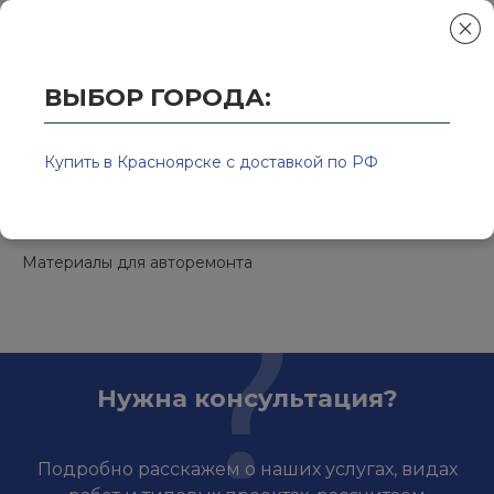
ВЫБОР ГОРОДА:
Главная
/
Колор-Авто - магазин лакокрасочной продукции и ра
3М
Купить в Красноярске с доставкой по РФ
3М / США
Материалы для авторемонта
Нужна консультация?
Подробно расскажем о наших услугах, видах