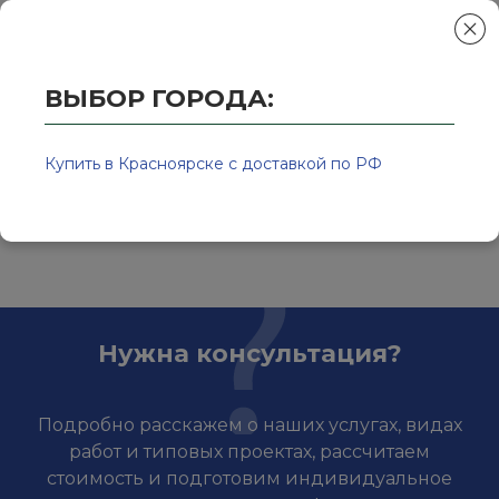
ВЫБОР ГОРОДА:
Главная
/
Колор-Авто - магазин лакокрасочной продукции и ра
Бренды
Купить в Красноярске с доставкой по РФ
Элемент не найден!
Нужна консультация?
Подробно расскажем о наших услугах, видах
работ и типовых проектах, рассчитаем
стоимость и подготовим индивидуальное