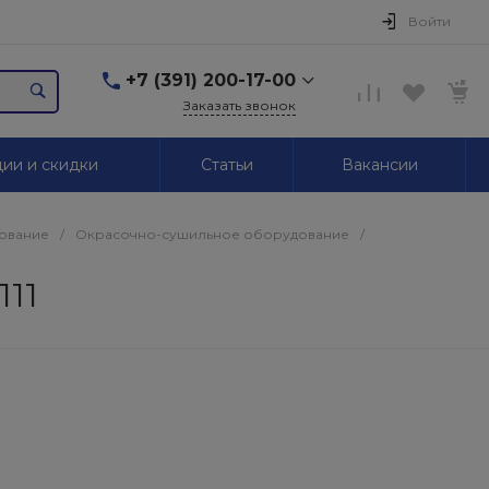
Войти
+7 (391) 200-17-00
Заказать звонок
+7 (391) 200-17-00
ии и скидки
Статьи
Вакансии
г. Красноярск,
Маерчака, 51/2
Пн-Пт: 09.00-18.00 Сб,
Вс. Выходной
ование
/
Окрасочно-сушильное оборудование
/
2595939@mail.ru
111
+7 (391) 246-05-01
г. Красноярск,
Красномосковская, 76
Пн-Сб: 09.00-19.00 Вс.
Выходной
+7 (319) 218-03-30
г. Красноярск,
Калинина, 64
Пн-Сб: 09.00-18.00 Вс.