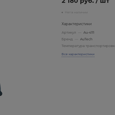
2 180 руб.
/
шт
Нет в наличии
Характеристики
Артикул
—
Au-4111
Бренд
—
AuTech
Температура транспортировк
Все характеристики