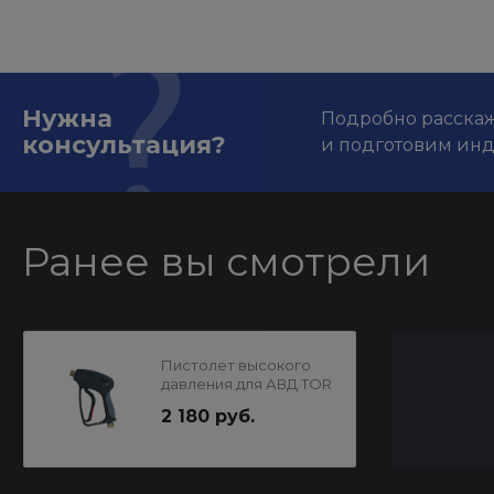
Нужна
Подробно расскаже
консультация?
и подготовим ин
Ранее вы смотрели
Пистолет высокого
давления для АВД TOR
SPG01., Au-4111
2 180 руб.