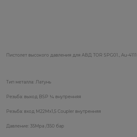
Пистолет высокого давления для АВД TOR SPG01., Au-4111
Тип металла: Латунь
Резьба: выход BSP ¼ внутренняя
Резьба: вход M22Mх1,5 Coupler внутренняя
Давление: 35Mpa /350 бар