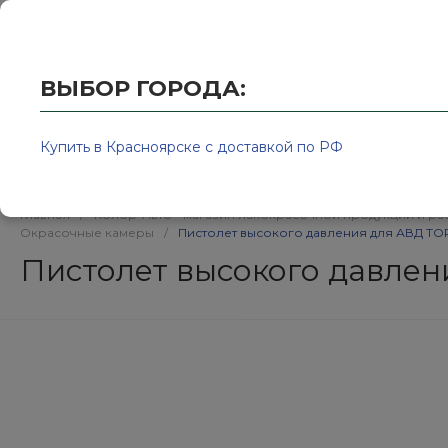
Купить в Красноярске с доставкой по РФ
2595939@
ВЫБОР ГОРОДА:
Купить в Красноярске с доставкой по РФ
Каталог товаров
Бренд
Главная
/
Колор-Авто - магазин лакокрасочной продукции и ра
Окрасочные камеры
/
Пистолет высокого давления для АВД TOR 
Пистолет высокого давлени