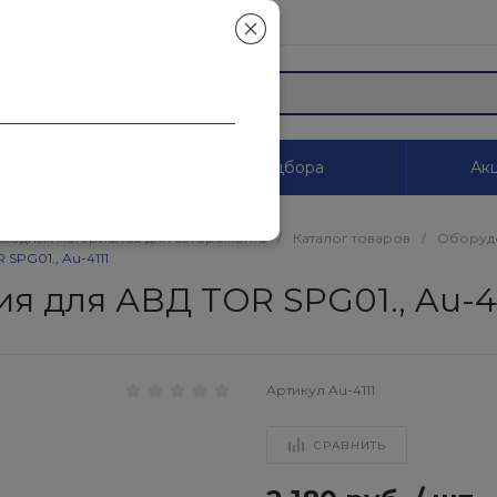
mail.ru
ы
Системы цветоподбора
Акц
сходных материалов для авторемонта
/
Каталог товаров
/
Оборуд
SPG01., Au-4111
я для АВД TOR SPG01., Au-4
Артикул
Au-4111
СРАВНИТЬ